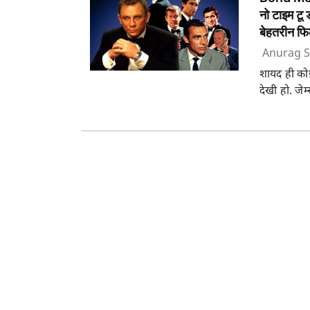
नो टाइम टू 
बेहतरीन फिल्
Anurag S
शायद ही कोई
देखी हो. जेम