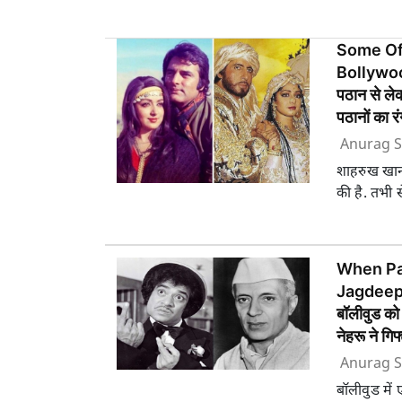
Some Of 
Bollywoo
पठान से ले
पठानों का रं
Anurag S
शाहरुख खान 
की है. तभी स
When Pa
Jagdeep 
बॉलीवुड को 
नेहरू ने गिफ्
Anurag S
बॉलीवुड में 