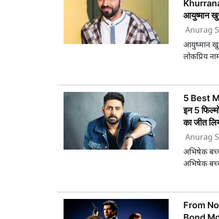
Khurran
आयुष्मान ख
Anurag S
आयुष्मान खु
लोकप्रिय ना
5 Best 
इन 5 फिल्मों
का जीत लिय
Anurag S
अभिषेक बच्च
अभिषेक बच्चन
From No
Bond Mo