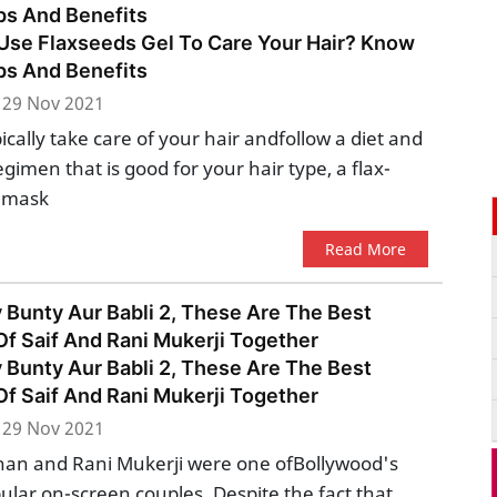
ps And Benefits
Use Flaxseeds Gel To Care Your Hair? Know
ps And Benefits
29 Nov 2021
pically take care of your hair andfollow a diet and
gimen that is good for your hair type, a flax-
 mask
Read More
 Bunty Aur Babli 2, These Are The Best
f Saif And Rani Mukerji Together
 Bunty Aur Babli 2, These Are The Best
f Saif And Rani Mukerji Together
29 Nov 2021
 Khan and Rani Mukerji were one ofBollywood's
lar on-screen couples. Despite the fact that