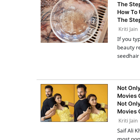
The Ste
How To 
The Ste
Kriti Jain
If you ty
beauty re
seedhair
Not Only
Movies O
Not Only
Movies O
Kriti Jain
Saif Ali
most popu