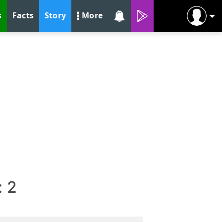
s
Facts
Story
More
: 2