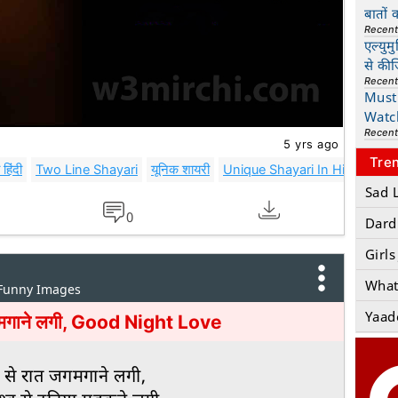
बातों 
Recen
एल्युम
से की
Recen
Must 
Watc
Recen
5 yrs ago
Tre
हिंदी
Two Line Shayari
यूनिक शायरी
Unique Shayari In Hindi
व्हा
Sad 
0
Dard
Girls
What
 Funny Images
Yaad
 जगमगाने लगी, Good Night Love
ो से रात जगमगाने लगी,