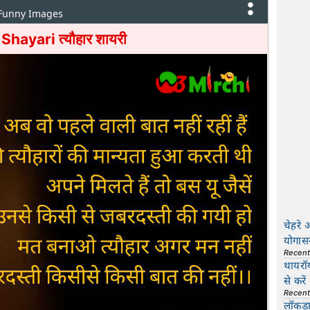
 Funny Images
Shayari त्यौहार शायरी
चेहरे 
योगास
Recen
थायरॉ
से करें
Recen
लॉकडाउ