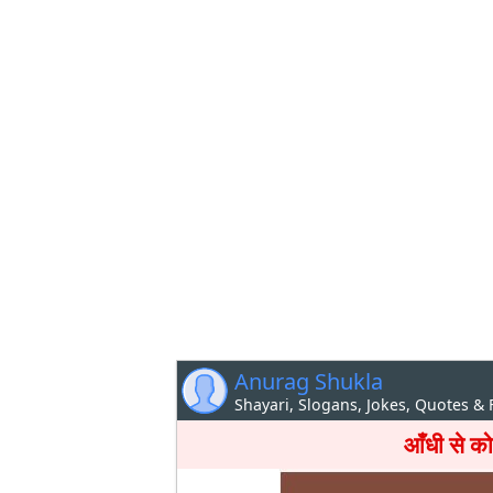
Anurag Shukla
Shayari, Slogans, Jokes, Quotes &
आँधी से को