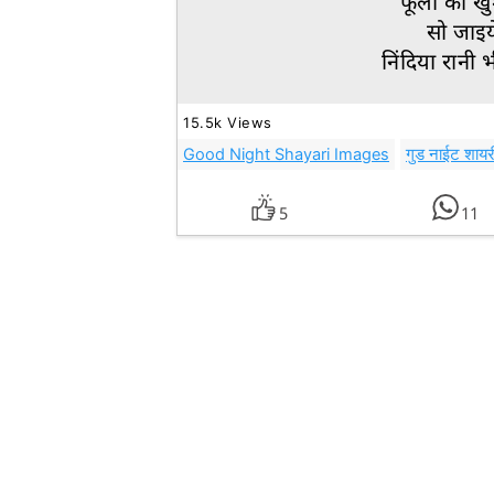
फूलों की खु
सो जाइय
निंदिया रानी
15.5k Views
Good Night Shayari Images
गुड नाईट शायर
5
11