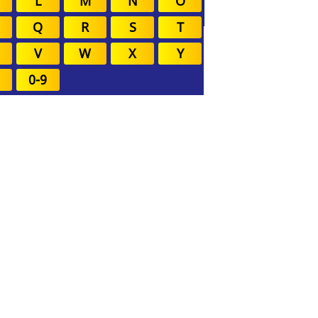
L
M
N
O
Q
R
S
T
V
W
X
Y
0-9