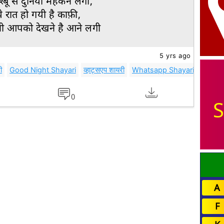
श्बू से दुनिया महकने लगी,
े रात हो गयी है काफ़ी,
 भी आपको देखने है आने लगी
5 yrs ago
ी
Good Night Shayari
व्हाट्सएप शायरी
Whatsapp Shayari
Shayari
0
S
A
F