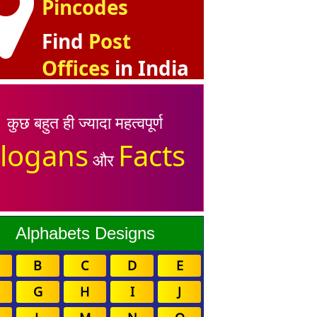
Pincodes
Find
Post
Offices
in India
 For Girlfriend
शायरी हिंदी में
Shayari In Hindi
मोहब्बत/प्यार भरी शायरी
कुछ बहुत ही ज्यादा महत्वपूर्ण
logans
Facts
और
Alphabets Designs
B
C
D
E
G
H
I
J