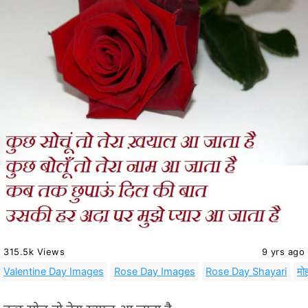
315.5k Views
9 yrs ago
Valentine Day Images
Rose Day Images
Rose Day Shayari
मोह