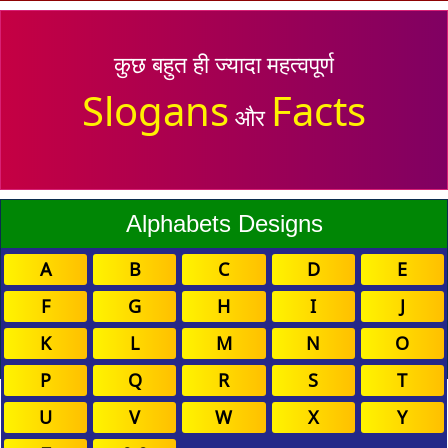
कुछ बहुत ही ज्यादा महत्वपूर्ण
Slogans
Facts
और
Alphabets Designs
A
B
C
D
E
F
G
H
I
J
K
L
M
N
O
P
Q
R
S
T
U
V
W
X
Y