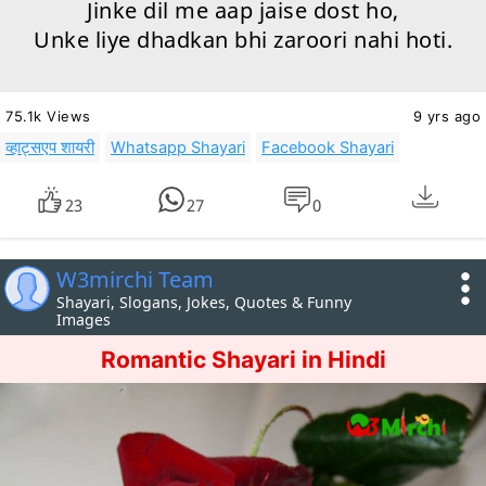
Jinke dil me aap jaise dost ho,
Unke liye dhadkan bhi zaroori nahi hoti.
75.1k Views
9 yrs ago
व्हाट्सएप शायरी
Whatsapp Shayari
Facebook Shayari
23
27
0
W3mirchi Team
Shayari, Slogans, Jokes, Quotes & Funny
Images
Romantic Shayari in Hindi