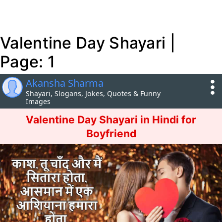
Valentine Day Shayari |
Page: 1
Akansha Sharma
Shayari, Slogans, Jokes, Quotes & Funny
Images
Valentine Day Shayari in Hindi for
Boyfriend