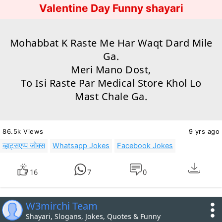
Valentine Day Funny shayari
Mohabbat K Raste Me Har Waqt Dard Mile
Ga.
Meri Mano Dost,
To Isi Raste Par Medical Store Khol
Lo
Mast Chale Ga.
86.5k Views
9 yrs ago
व्हाट्सएप्प जोक्स
Whatsapp Jokes
Facebook Jokes
16
7
0
W3mirchi Team
Shayari, Slogans, Jokes, Quotes & Funny