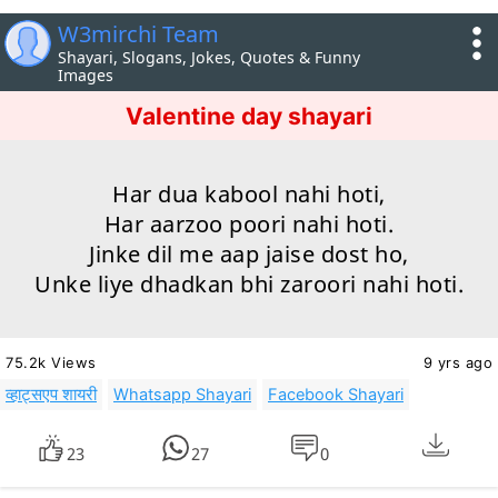
W3mirchi Team
Shayari, Slogans, Jokes, Quotes & Funny
Images
Valentine day shayari
Har dua kabool nahi hoti,
Har aarzoo poori nahi hoti.
Jinke dil me aap jaise dost ho,
Unke liye dhadkan bhi zaroori nahi hoti.
75.2k Views
9 yrs ago
व्हाट्सएप शायरी
Whatsapp Shayari
Facebook Shayari
23
27
0