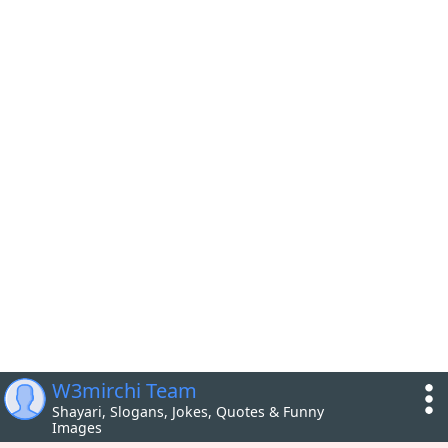
W3mirchi Team
Shayari, Slogans, Jokes, Quotes & Funny
Images