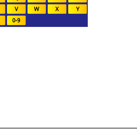
V
W
X
Y
0-9