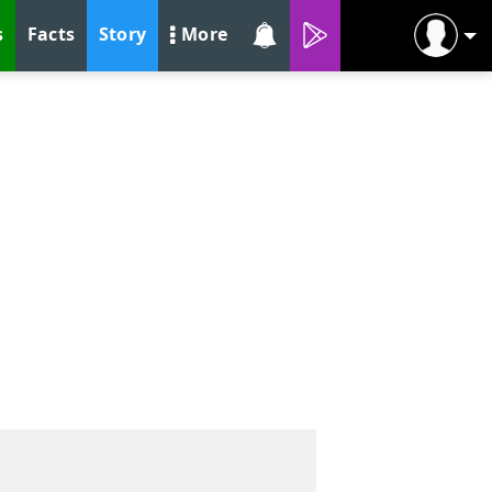
s
Facts
Story
More