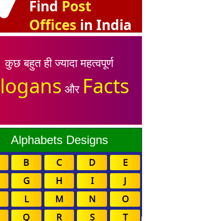
Find
Post
Offices
in India
कुछ बहुत ही ज्यादा महत्वपूर्ण
logans
Facts
और
Alphabets Designs
B
C
D
E
G
H
I
J
L
M
N
O
Q
R
S
T