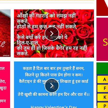
S
याल
कहता है दिल बार बार हम तुम्हारे हैं सनम,
कितने दूर कितने पास प्रेम होगा न कम।
A
ेरा,
वैलेंटाइन डे की मुबारकबाद लिखता हूं इस कार्ड
खुदा
में,
F
तेरी खुशी की कामना करेंगे हम दिन और रात में।।
K
दामन
P
Happy Valentine's Day