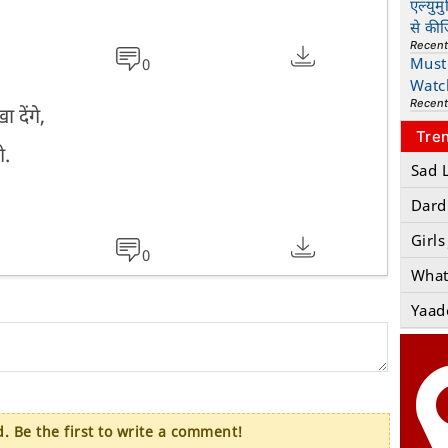
एल्युम
से की
Recen
Must 
0
Watc
Recen
देंगे,
Tre
े.
Sad 
Dard
Girls
0
What
Yaad
 Be the first to write a comment!