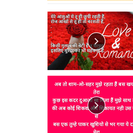
अब तो शाम-ओ-सहर मुझे रहता हैं बस ख
तेरा
कुछ इस कदर दुआओ सा मिला हैं मुझे साथ त
की अब कोई शिकवा और शिकायत नही उस 
से
बस एक तुम्हे पाकर खुशियो से भर गया ये 
मेरा