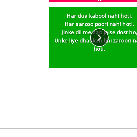
Har dua kabool nahi hoti,
Har aarzoo poori nahi hoti.
Jinke dil me aap jaise dost ho
Unke liye dhadkan bhi zaroori n
hoti.