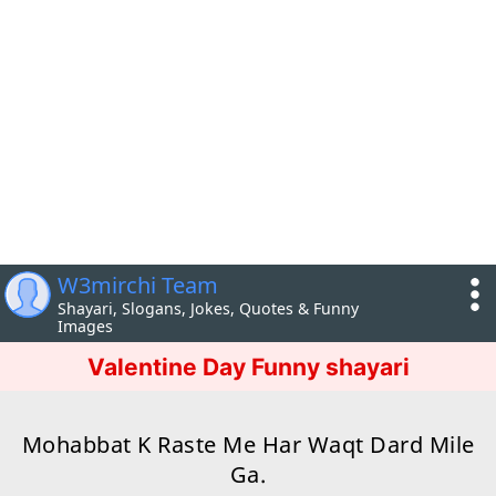
W3mirchi Team
Shayari, Slogans, Jokes, Quotes & Funny
Images
Valentine Day Funny shayari
Mohabbat K Raste Me Har Waqt Dard Mile
Ga.