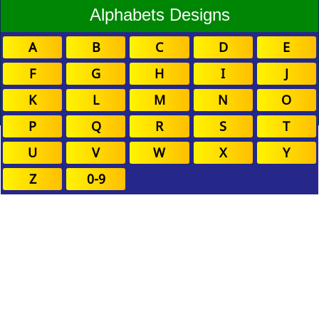
Alphabets Designs
A
B
C
D
E
F
G
H
I
J
K
L
M
N
O
P
Q
R
S
T
U
V
W
X
Y
Z
0-9