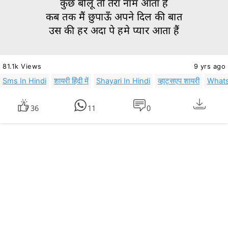
कुछ बोलू तो तेरा नाम आता हैं
कब तक मैं छुपाऊँ अपने दिल की बात
उस की हर अदा पे हमे प्यार आता हैं
81.1k Views
9 yrs ago
Sms In Hindi
शायरी हिंदी में
Shayari In Hindi
व्हाट्सएप शायरी
Whats
36
11
0