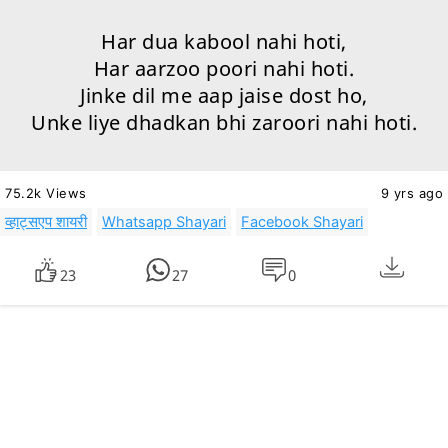
Har dua kabool nahi hoti,
Har aarzoo poori nahi hoti.
Jinke dil me aap jaise dost ho,
Unke liye dhadkan bhi zaroori nahi hoti.
75.2k Views
9 yrs ago
व्हाट्सएप शायरी
Whatsapp Shayari
Facebook Shayari
23
27
0