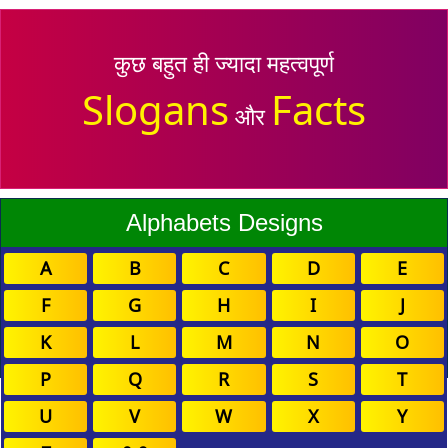
कुछ बहुत ही ज्यादा महत्वपूर्ण
Slogans
Facts
और
Alphabets Designs
A
B
C
D
E
F
G
H
I
J
K
L
M
N
O
P
Q
R
S
T
U
V
W
X
Y