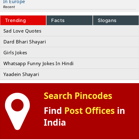
In Europe
Recent
Trending
Facts
Slogans
Sad Love Quotes
Dard Bhari Shayari
Girls Jokes
Whatsapp Funny Jokes In Hindi
Yaadein Shayari
Search Pincodes
Find
Post Offices
in
India