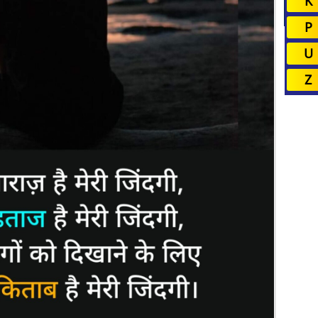
K
P
U
Z