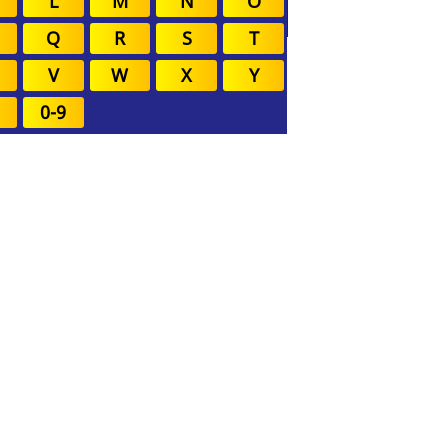
L
M
N
O
Q
R
S
T
V
W
X
Y
0-9