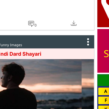
0
 Funny Images
S
ndi Dard Shayari
A
F