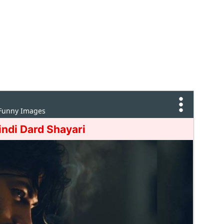
 Funny Images
indi Dard Shayari