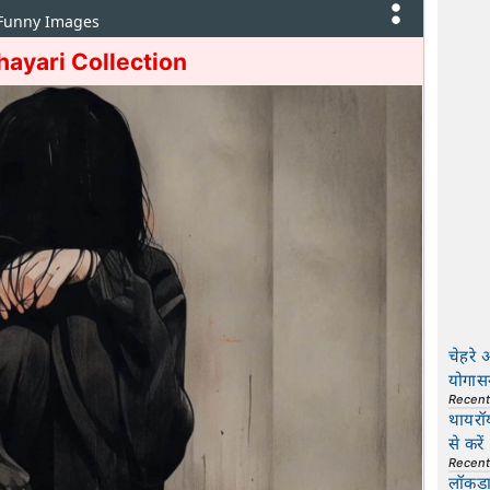
 Funny Images
hayari Collection
चेहरे 
योगास
Recen
थायरॉ
से करें
Recen
लॉकडाउ