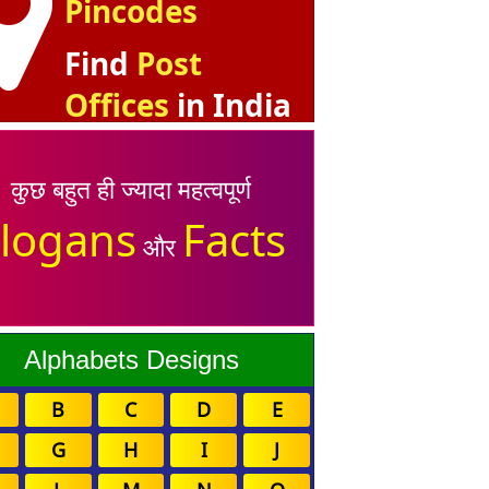
Pincodes
Find
Post
Offices
in India
कुछ बहुत ही ज्यादा महत्वपूर्ण
logans
Facts
और
Alphabets Designs
B
C
D
E
G
H
I
J