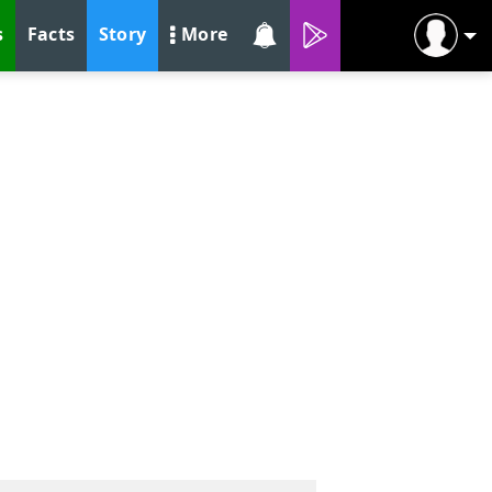
s
Facts
Story
More