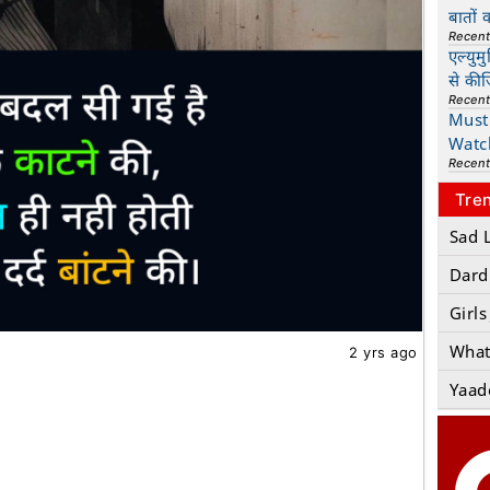
बातों 
Recen
एल्युम
से की
Recen
Must 
Watc
Recen
Tre
Sad 
Dard
Girls
What
2 yrs ago
Yaad