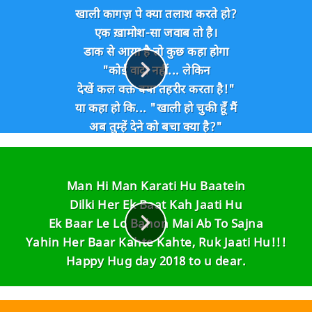
खाली कागज़ पे क्या तलाश करते हो?
एक ख़ामोश-सा जवाब तो है।
डाक से आया है तो कुछ कहा होगा
"कोई वादा नहीं... लेकिन
देखें कल वक्त क्या तहरीर करता है!"
या कहा हो कि... "खाली हो चुकी हूँ मैं
अब तुम्हें देने को बचा क्या है?"
सामने रख के देखते हो जब
सर पे लहराता शाख का साया
हाथ हिलाता है जाने क्यों?
Man Hi Man Karati Hu Baatein
कह रहा हो शायद वो...
Dilki Her Ek Baat Kah Jaati Hu
"धूप से उठके दूर छाँव में बैठो!"
Ek Baar Le Lo Bahon Mai Ab To Sajna
सामने रौशनी के रख के देखो तो
Yahin Her Baar Kahte Kahte, Ruk Jaati Hu!!!
सूखे पानी की कुछ लकीरें बहती हैं
Happy Hug day 2018 to u dear.
"इक ज़मीं दोज़ दरया, याद हो शायद
शहरे मोहनजोदरो से गुज़रता था!"