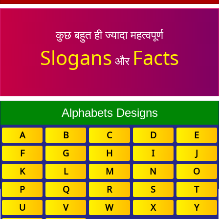
कुछ बहुत ही ज्यादा महत्वपूर्ण
Slogans
Facts
और
Alphabets Designs
A
B
C
D
E
F
G
H
I
J
K
L
M
N
O
P
Q
R
S
T
U
V
W
X
Y