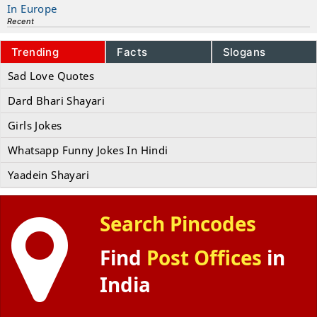
In Europe
Recent
Trending
Facts
Slogans
Sad Love Quotes
Dard Bhari Shayari
Girls Jokes
Whatsapp Funny Jokes In Hindi
Yaadein Shayari
Search Pincodes
Find
Post Offices
in
India