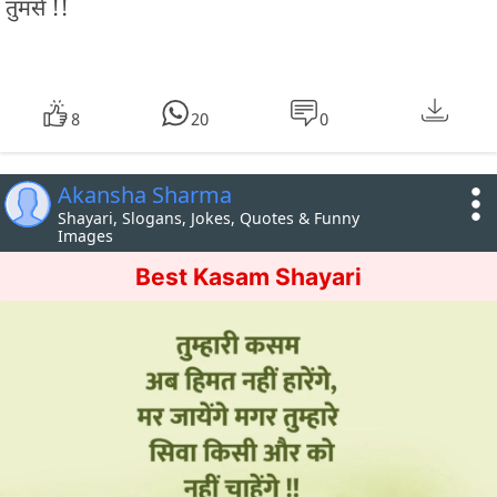
तुमसे !!
8
20
0
Akansha Sharma
Shayari, Slogans, Jokes, Quotes & Funny
Images
Best Kasam Shayari