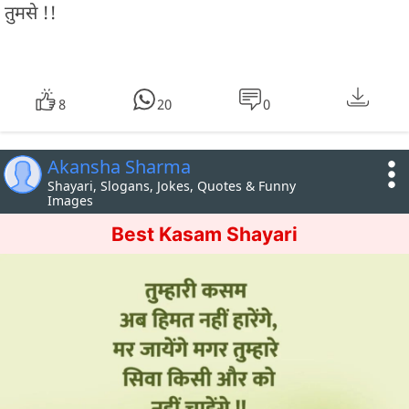
तुमसे !!
8
20
0
Akansha Sharma
Shayari, Slogans, Jokes, Quotes & Funny
Images
Best Kasam Shayari