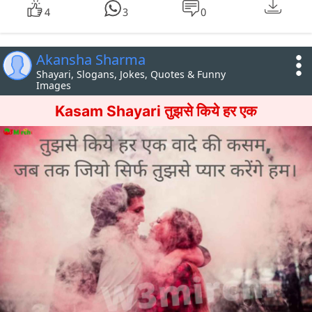
4
3
0
Akansha Sharma
Shayari, Slogans, Jokes, Quotes & Funny
Images
Kasam Shayari तुझसे किये हर एक