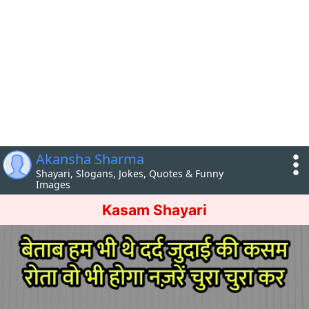
Akansha Sharma
Shayari, Slogans, Jokes, Quotes & Funny
Images
Kasam Shayari