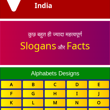
India
कुछ बहुत ही ज्यादा महत्वपूर्ण
Slogans
Facts
और
Alphabets Designs
A
B
C
D
E
F
G
H
I
J
K
L
M
N
O