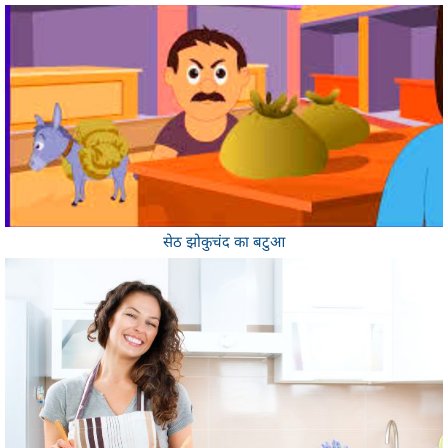
सेठ झोकुचंद का बटुआ