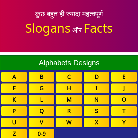
कुछ बहुत ही ज्यादा महत्वपूर्ण
Slogans
Facts
और
Alphabets Designs
A
B
C
D
E
F
G
H
I
J
K
L
M
N
O
P
Q
R
S
T
U
V
W
X
Y
Z
0-9