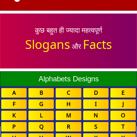
कुछ बहुत ही ज्यादा महत्वपूर्ण
Slogans
Facts
और
Alphabets Designs
A
B
C
D
E
F
G
H
I
J
K
L
M
N
O
P
Q
R
S
T