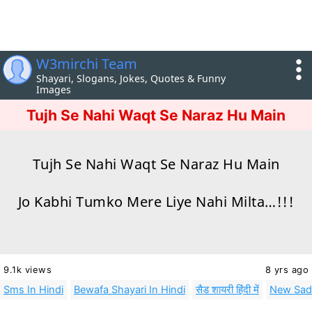
W3mirchi Team
Shayari, Slogans, Jokes, Quotes & Funny
Images
Tujh Se Nahi Waqt Se Naraz Hu Main
Tujh Se Nahi Waqt Se Naraz Hu Main
Jo Kabhi Tumko Mere Liye Nahi Milta…!!!
9.1k views
8 yrs ago
Sms In Hindi
Bewafa Shayari In Hindi
सैड शायरी हिंदी में
New Sad 