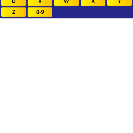
U
V
W
X
Y
Z
0-9