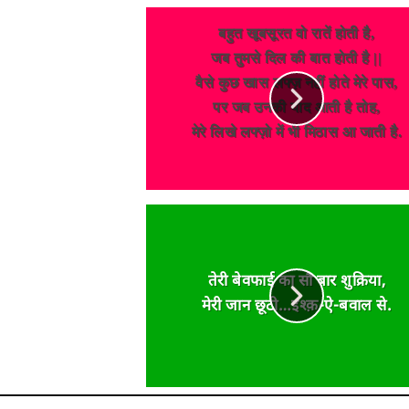
बहुत खूबसूरत वो रातें होती है,
जब तुमसे दिल की बात होती है ||
वैसे कुछ खास लफ्ज़ नहीं होते मेरे पास,
पर जब उनकी याद आती है तोह,
मेरे लिखे लफ्ज़ो में भी मिठास आ जाती है.
तेरी बेवफाई का सौ बार शुक्रिया,
मेरी जान छूटी…इश्क़-ऐ-बवाल से.