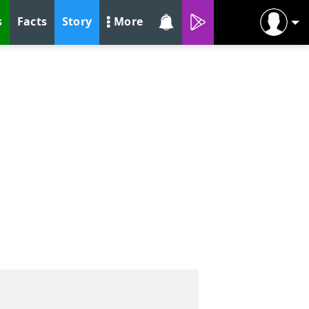
s
Facts
Story
More