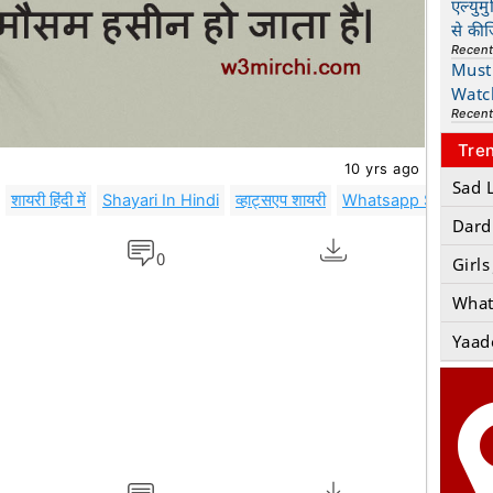
एल्युम
से की
Recen
Must 
Watc
Recen
Tre
10 yrs ago
Sad 
शायरी हिंदी में
Shayari In Hindi
व्हाट्सएप शायरी
Whatsapp Shayari
Dard
0
Girls
What
Yaad