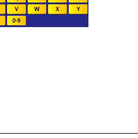
V
W
X
Y
0-9