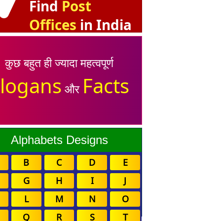
Find
Post
Offices
in India
कुछ बहुत ही ज्यादा महत्वपूर्ण
logans
Facts
और
Alphabets Designs
B
C
D
E
G
H
I
J
L
M
N
O
Q
R
S
T