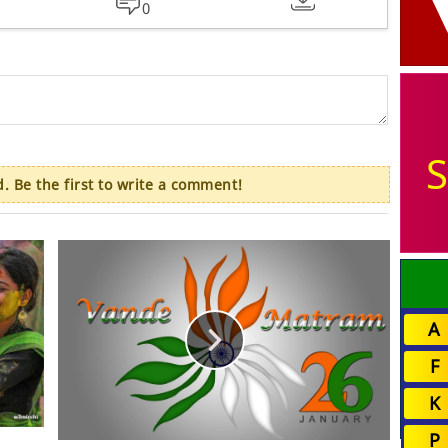
0
S
 Be the first to write a comment!
A
F
K
P