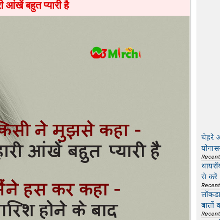
री आंखें बहुत प्यारी है
चेहरे 
योगास
Recen
थायरॉ
से करें
Recen
लॉकडाउ
बातों 
Recen