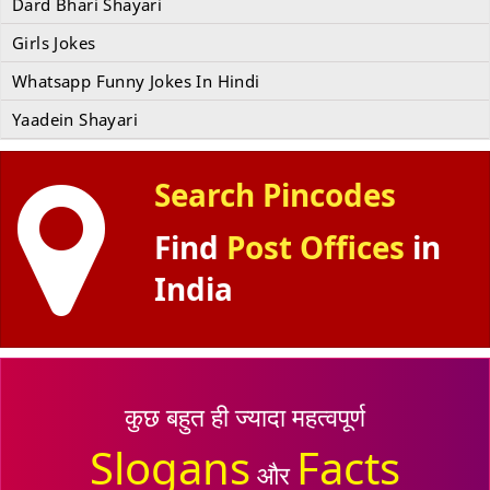
Dard Bhari Shayari
Girls Jokes
Whatsapp Funny Jokes In Hindi
Yaadein Shayari
Search Pincodes
Find
Post Offices
in
India
कुछ बहुत ही ज्यादा महत्वपूर्ण
Slogans
Facts
और