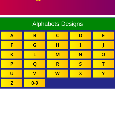
Alphabets Designs
A
B
C
D
E
F
G
H
I
J
K
L
M
N
O
P
Q
R
S
T
U
V
W
X
Y
Z
0-9