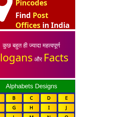
Pincodes
Find
Post
Offices
in India
कुछ बहुत ही ज्यादा महत्वपूर्ण
logans
Facts
और
Alphabets Designs
B
C
D
E
G
H
I
J