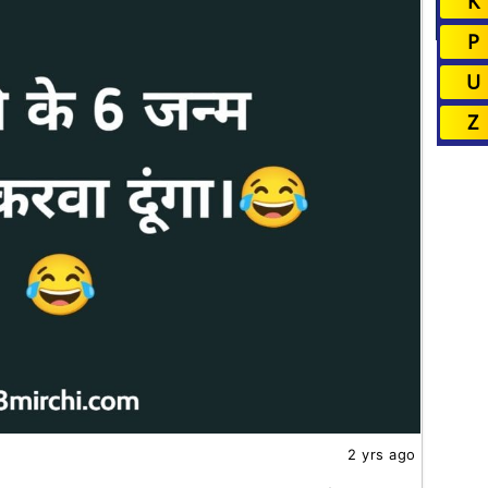
K
P
U
Z
2 yrs ago