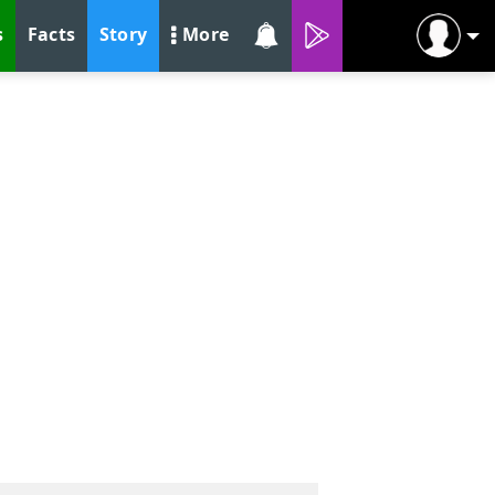
s
Facts
Story
More