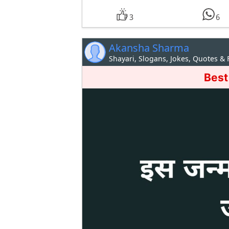
3
6
Akansha Sharma
Shayari, Slogans, Jokes, Quotes &
Best