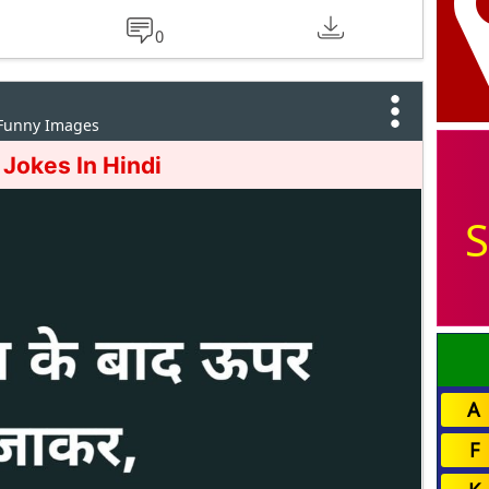
0
 Funny Images
 Jokes In Hindi
S
A
F