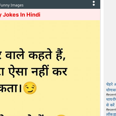
 Funny Images
 Jokes In Hindi
चेहरे 
योगास
Recen
थायरॉ
से करें
Recen
लॉकडाउ