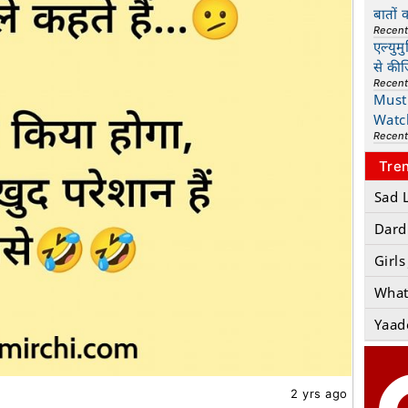
बातों 
Recen
एल्युम
से की
Recen
Must 
Watc
Recen
Tre
Sad 
Dard
Girls
What
Yaad
2 yrs ago