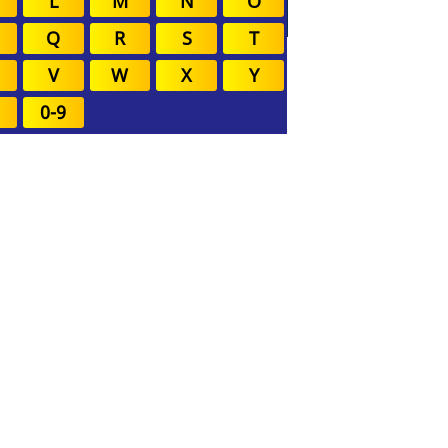
L
M
N
O
Q
R
S
T
V
W
X
Y
0-9