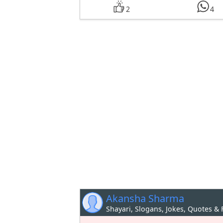
2
4
Akansha Sharma
Shayari, Slogans, Jokes, Quotes &