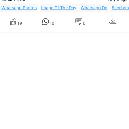
Whatsapp Photos
Image Of The Day
Whatsapp Dp
Faceboo
19
10
0