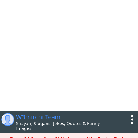
W3mirchi Team
Shayari, Slogans, Jokes, Quotes & Funny
Images