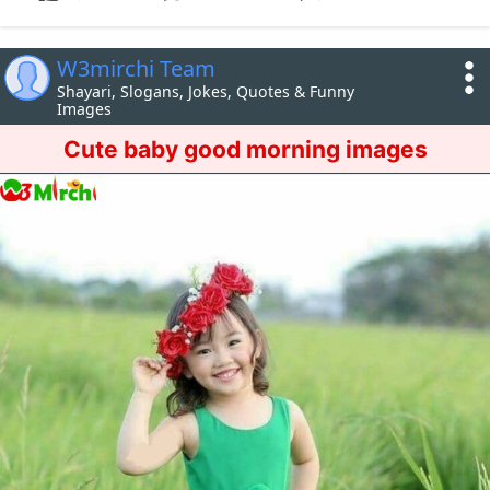
W3mirchi Team
Shayari, Slogans, Jokes, Quotes & Funny
Images
Cute baby good morning images