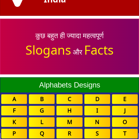
कुछ बहुत ही ज्यादा महत्वपूर्ण
Slogans
Facts
और
Alphabets Designs
A
B
C
D
E
F
G
H
I
J
K
L
M
N
O
P
Q
R
S
T