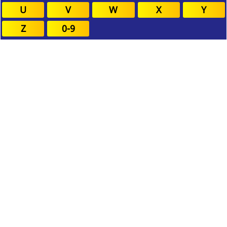
U
V
W
X
Y
Z
0-9