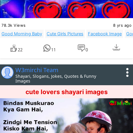
78.3k Views
8 yrs ago
Good Morning Baby
Cute Girls Pictures
Facebook Image
Go
22
11
0
W3mirchi Team
Shayari, Slogans, Jokes, Quotes & Funny
Images
cute lovers shayari images