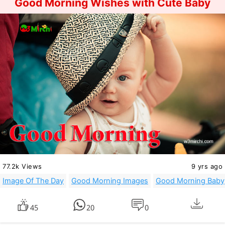
Good Morning Wishes with Cute Baby
77.2k Views
9 yrs ago
Image Of The Day
Good Morning Images
Good Morning Baby
45
20
0