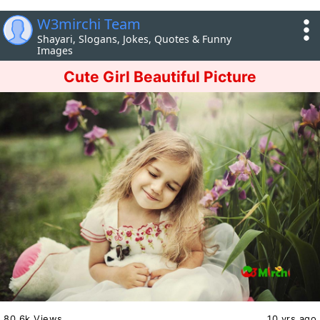
W3mirchi Team
Shayari, Slogans, Jokes, Quotes & Funny
Images
Cute Girl Beautiful Picture
80.6k Views
10 yrs ago