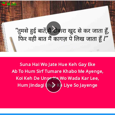
Suna Hai Wo Jate Hue Keh Gay Eke
Ab To Hum Sirf Tumare Khabo Me Ayenge,
Koi Keh De Unse Ke Wo Wada Kar Lee,
Hum Jindagi Bhar Ke Liye So Jayenge