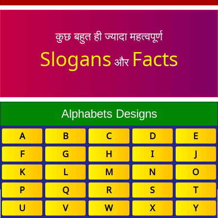
कुछ बहुत ही ज्यादा महत्वपूर्ण
Slogans
Facts
और
Alphabets Designs
A
B
C
D
E
F
G
H
I
J
K
L
M
N
O
P
Q
R
S
T
U
V
W
X
Y