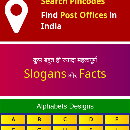
Search Pincodes
Find
Post Offices
in
India
कुछ बहुत ही ज्यादा महत्वपूर्ण
Slogans
Facts
और
Alphabets Designs
A
B
C
D
E
F
G
H
I
J