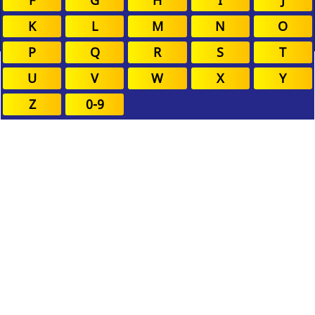
K
L
M
N
O
P
Q
R
S
T
U
V
W
X
Y
Z
0-9