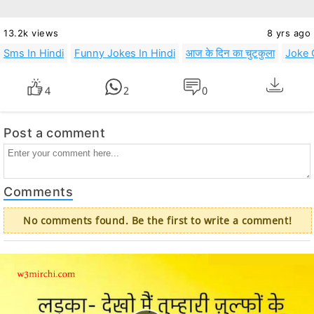
13.2k views
8 yrs ago
Sms In Hindi
Funny Jokes In Hindi
आज के दिन का चुटकुला
Joke 
4
2
0
Post a comment
Comments
No comments found. Be the first to write a comment!