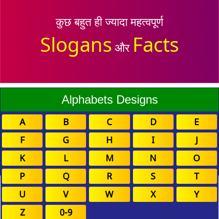
कुछ बहुत ही ज्यादा महत्वपूर्ण
Slogans
Facts
और
Alphabets Designs
A
B
C
D
E
F
G
H
I
J
K
L
M
N
O
P
Q
R
S
T
U
V
W
X
Y
Z
0-9