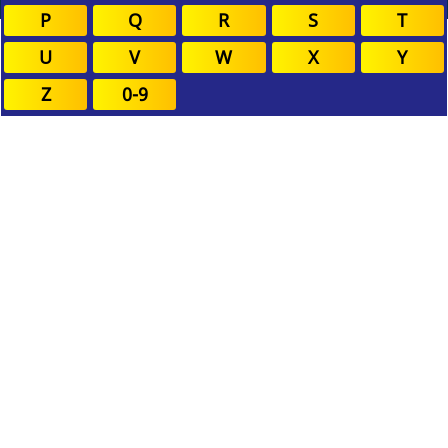
P
Q
R
S
T
U
V
W
X
Y
Z
0-9