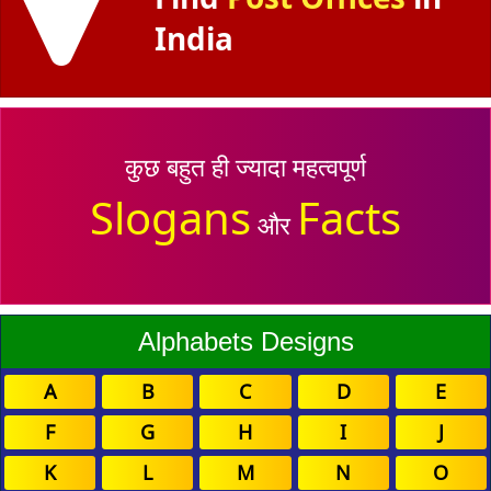
India
कुछ बहुत ही ज्यादा महत्वपूर्ण
Slogans
Facts
और
Alphabets Designs
A
B
C
D
E
F
G
H
I
J
K
L
M
N
O