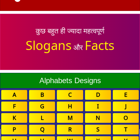
कुछ बहुत ही ज्यादा महत्वपूर्ण
Slogans
Facts
और
Alphabets Designs
A
B
C
D
E
F
G
H
I
J
K
L
M
N
O
P
Q
R
S
T