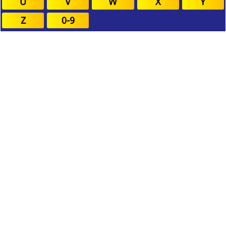
U
V
W
X
Y
Z
0-9