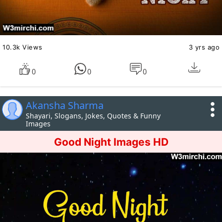
10.3k Views
3 yrs ago
0
0
0
Akansha Sharma
Shayari, Slogans, Jokes, Quotes & Funny
Images
Good Night Images HD