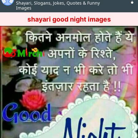
Shayari, Slogans, Jokes, Quotes & Funny
Images
shayari good night images