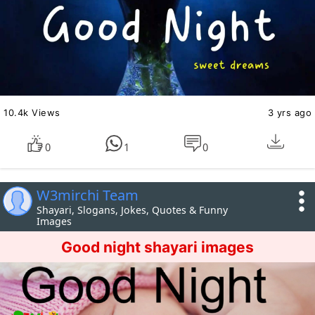
10.4k Views
3 yrs ago
0
1
0
W3mirchi Team
Shayari, Slogans, Jokes, Quotes & Funny
Images
Good night shayari images