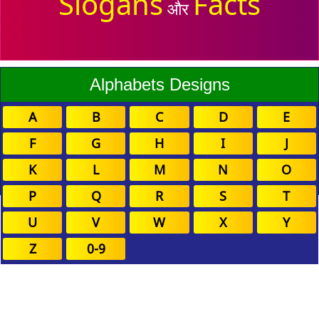
Slogans
Facts
और
Alphabets Designs
A
B
C
D
E
F
G
H
I
J
K
L
M
N
O
P
Q
R
S
T
U
V
W
X
Y
Z
0-9