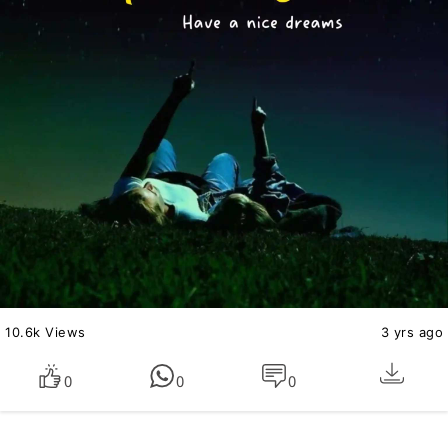
10.6k Views
3 yrs ago
0
0
0