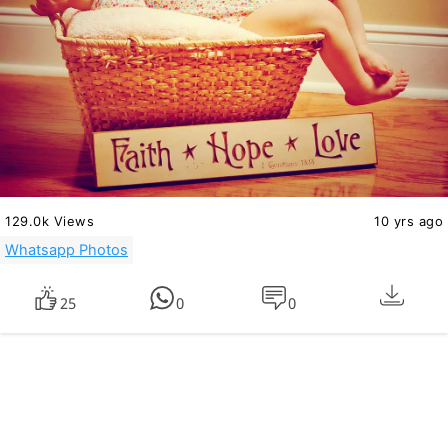
129.0k Views
10 yrs ago
Whatsapp Photos
25
0
0