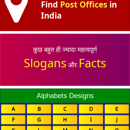
Find
Post Offices
in
India
कुछ बहुत ही ज्यादा महत्वपूर्ण
Slogans
Facts
और
Alphabets Designs
A
B
C
D
E
F
G
H
I
J