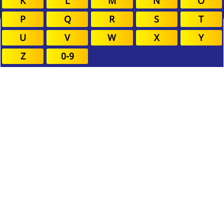
K
L
M
N
O
P
Q
R
S
T
U
V
W
X
Y
Z
0-9