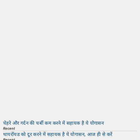
॥ बैर ॥
इस खानदान की नकचडी बहू है
॥ ईर्ष्या॥
क्रोध की पोती है
॥ घृणा ॥
क्रोध की मां है
॥ उपेक्षा ॥
और क्रोध का दादा है
।। द्वेष ।।
तो इस खानदान से हमेशा
दूर रहें और हमेशा खुश रहो।
|||| "ये ही सत्य हैं" |||||
चेहरे और गर्दन की चर्बी कम करने में सहायक है ये योगासन
Recent
थायरॉयड को दूर करने में सहायक है ये योगासन, आज ही से करें
Recent