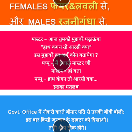
मास्टर – आज तुमको मुहावरे पढ़ाऊंगा
“हाथ कंगन तो आरसी क्या”
इस मुहावरे का अर्थ कौन बतायेगा ?
पप्पू – मैं बताऊँ मास्टर जी
मास्टर – हां बता
पप्पू – हाथ कंगन तो आरसी क्या…
इसका मतलब
जो लड़कियां हाथ में कंगन पहनकर
स्कूटी चलाती हैं
पुलिस उनसे आर सी नहीं मांगती…
Govt. Office में नौकरी करते बीमार पति से उसकी बीवी बोली:
मास्टर बेहोश…
इस बार किसी जानवर के डाक्टर को दिखाओ
।
तभी आप ठीक होगे।