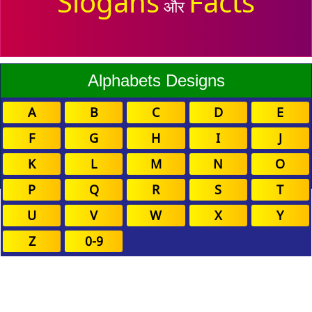
Slogans
Facts
और
Alphabets Designs
A
B
C
D
E
F
G
H
I
J
K
L
M
N
O
P
Q
R
S
T
U
V
W
X
Y
Z
0-9