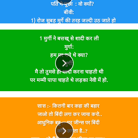
पति ने पूछा : वो क्यों?
बीवी:
1) रोज सुबह मुर्गे की तरह जल्दी उठ जाते हो
2) घोडे की तरह भाग कर duty चले जाते हो।
3) गधे की तरह दिन भर काम करते हो।
1 मुर्गी ने बत्तख् से शादी कर ली
4) लोमडी की तरह इधर उधर से इनफोरमेशन बटोरते हो।
मुर्गा:
5) बंदर की तरह सीनियर अधिकारियों के इशारों पर नाचते हो।
हम मर गये थे क्या?
6) घर आ कर परिवार पर कुत्ते की तरह चिल्लाते हो।
मुर्गी:
7) और फिर भैंस की तरह खा कर सो जाते हो।
मै तो तुमसे ही शादी करना चाहती थी
इंसानों का डाक्टर तुम्हें क्या खाक ठीक कर पायेगा?
पर मम्मी पापा चाहते थे लड़का नेवी में हो.
सभी govt Employees को समर्पित😃😃😃😃😃
सास :- कितनी बार कहा की बहार
जाओ तो बिंदी लगा कर जाया करो..
आधुनिक बहु :- पर जीन्स पर बिंदी
कौन लगता है..?