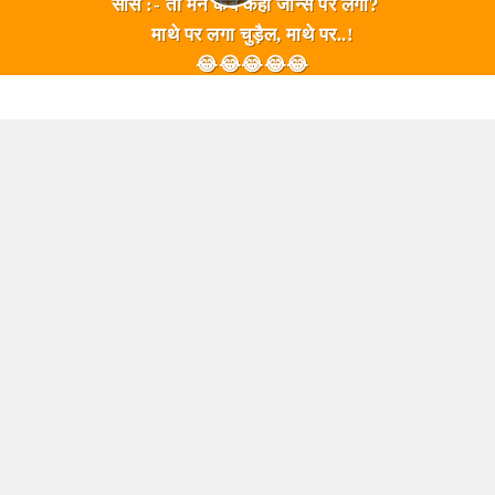
सास :- तो मैंने कब कहा जीन्स पर लगा?
माथे पर लगा चुड़ैल, माथे पर..!
😂😂😂😂😂