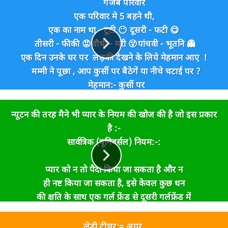
वरदान 1- मुझे भरपूर संम्पत्ति दे
गजब परिवार
दिया, सास को दस गुना मिली.
एक परिवार मे 5 बहने थी,
एक का नाम था - टूटी 😶
दूसरी - फटी 😋
वरदान 2- मुझे सबसे सुंदर बनाओ.
तीसरी - फीकी 😡
चौथी - मरी 😵
पांचवी - भूतनि 👻
ठीक, सास दस गुना सुंदर.
एक दिन उनके घर पर लड़की देखने के लिये मेहमान आए !
मम्मी ने पूछा , आप कुर्सी पर बैठेगें या नीचे चटाई पर ?
वरदान 3- मुझे एक हलकासा हार्ट ऐटक दो.
मेहमान:- कुर्सी पर
सास को दस गुना झटका.धड धड धड......सास सीधे उपर
मम्मी :- टूटी !! कुर्सी लेकर आओ ,
अब सब बहुरानी का.
मेहमान :- नहीं नहीं , हम चटाई पर बैठ जायेंगे ,
न्यूटन की तरह मैने भी प्यार के नियम की खोज की है जो इस प्रकार
मम्मी :- फटी !! चटाई लेकर आओ ,
है :-
शिवजी त्रिशुल लेकर उस व्यक्ति को ढूंढ रहे है जिसनें कहा," औरतों
मेहमान :- रहने दीजिए , हम जमीन पर ही बैठ जायेंगे ,
सार्वत्रिक (यूनिवर्सल) नियम:-:
की अक्कल पानी में '.
( मेहमान जमीन पर बैठ गये)
मम्मी :- आप चाय पीएँगे या दूध ?
प्यार को न तो पैदा किया जा सकता है और न
मेहमान :- चाय ,
☕☕
ही नष्ट किया जा सकता है, इसे केवल कुछ धन
मम्मी :- फीकी !! चाय लेकर आओ ,
की क्षति के साथ एक गर्ल फ्रेंड से दूसरी गर्लफ्रेंड में
मेहमान :- नहीं नहीं , चाय रहने दो , हमें दूध ले आओ ,
🍼🍼
स्थानांतरित किया जा सकता है….!!
मम्मी :- मरी !! भेस का दूध लेके आओ ,
🐃🐃
.
लेडी टीचर:= अगर