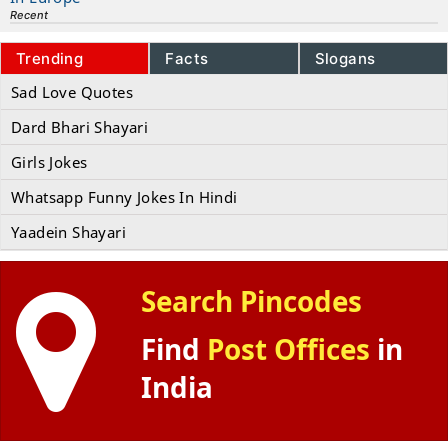
Recent
Trending
Facts
Slogans
Sad Love Quotes
Dard Bhari Shayari
Girls Jokes
Whatsapp Funny Jokes In Hindi
Yaadein Shayari
Search Pincodes
Find
Post Offices
in
India