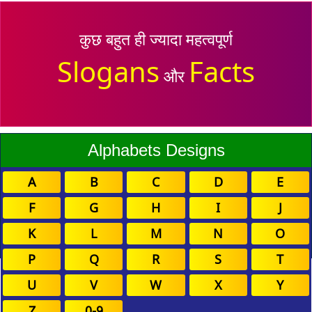
कुछ बहुत ही ज्यादा महत्वपूर्ण
Slogans
Facts
और
Alphabets Designs
A
B
C
D
E
F
G
H
I
J
K
L
M
N
O
P
Q
R
S
T
U
V
W
X
Y
Z
0-9