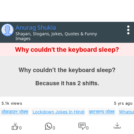
Anurag Shukla
Shayari, Slogans, Jokes, Quotes & Funny
Images
Why couldn't the keyboard sleep?
Why couldn't the keyboard sleep?
Because it has 2 shifts.
5.1k views
5 yrs ago
लोकडाउन जोक्स
Lockdown Jokes In Hindi
व्हाट्सएप्प जोक्स
Whatsa
0
0
0