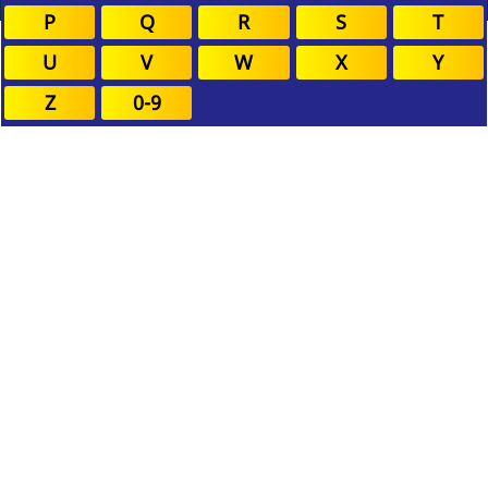
P
Q
R
S
T
U
V
W
X
Y
Z
0-9