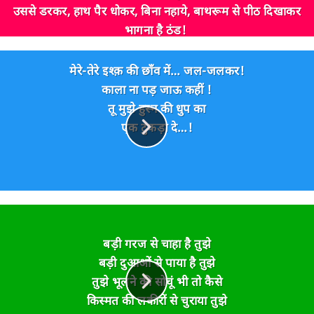
उससे डरकर, हाथ पैर धोकर, बिना नहाये,
बाथरूम से पीठ दिखाकर
भागना है ठंड!
उस ठंड को मारने जा रहा हूँ मैं !.....
उसकी छाती चीरकर...... साबुन से नहाने जा रहा हूँ मैं....
मेरे-तेरे इश्क़ की छाँव में… जल-जलकर!
काला ना पड़ जाऊ कहीं !
जय~ माहिष्मती~ !!! 😡😜
तू मुझे हुस्न की धुप का
एक टुकड़ा दे…!
बड़ी गरज से चाहा है तुझे
बड़ी दुआओं से पाया है तुझे
तुझे भूलने की सोचूं भी तो कैसे
किस्मत की लकीरों से चुराया तुझे