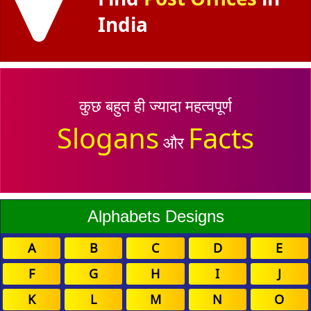
India
कुछ बहुत ही ज्यादा महत्वपूर्ण
Slogans
Facts
और
Alphabets Designs
A
B
C
D
E
F
G
H
I
J
K
L
M
N
O