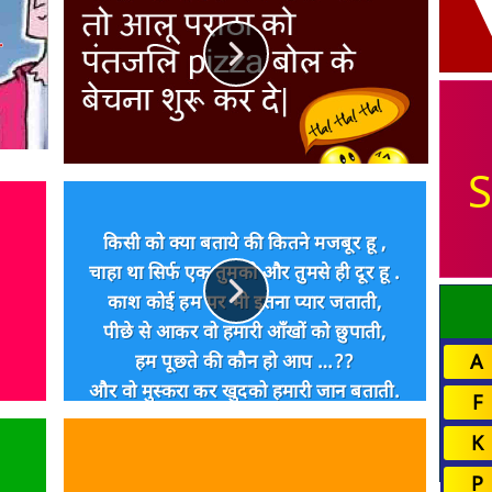
S
किसी को क्या बताये की कितने मजबूर हू ,
चाहा था सिर्फ एक तुमको और तुमसे ही दूर हू .
काश कोई हम पर भी इतना प्यार जताती,
पीछे से आकर वो हमारी आँखों को छुपाती,
हम पूछते की कौन हो आप …??
A
और वो मुस्करा कर खुदको हमारी जान बताती.
F
K
P