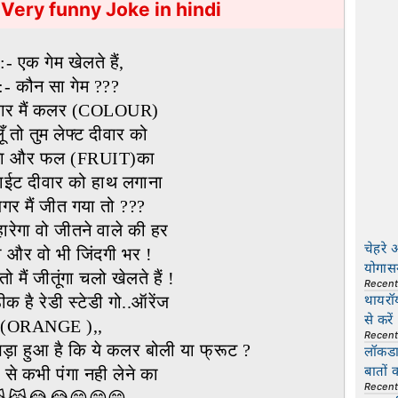
Very funny Joke in hindi
 :- एक गेम खेलते हैं,
:- कौन सा गेम ???
 अगर मैं कलर (COLOUR)
ँ तो तुम लेफ्ट दीवार को
ना और फल (FRUIT)का
 राईट दीवार को हाथ लगाना
गर मैं जीत गया तो ???
हारेगा वो जीतने वाले की हर
चेहरे 
ा और वो भी जिंदगी भर !
योगास
तो मैं जीतूंगा चलो खेलते हैं !
Recen
थायरॉ
ठीक है रेडी स्टेडी गो..ऑरेंज
से करें
ORANGE ),,
Recen
पड़ा हुआ है कि ये कलर बोली या फ्रूट ?
लॉकडाउ
बातों 
 से कभी पंगा नही लेने का
Recen