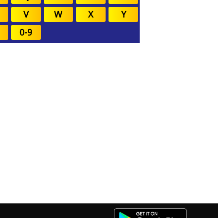
V
W
X
Y
0-9