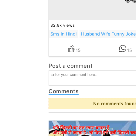
😛😹
32.8k views
Sms In Hindi
Husband Wife Funny Joke
15
15
Post a comment
Comments
No comments found.