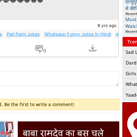
😹😂😂😁😁😁
एल्युम
से की
Recen
Must 
8 yrs ago
Watc
Recen
s
Pati Patni Jokes
Whatsapp Funny Jokes In Hindi
आज के दिन क
Tre
0
Sad 
Dard
Girls
What
Yaad
 Be the first to write a comment!