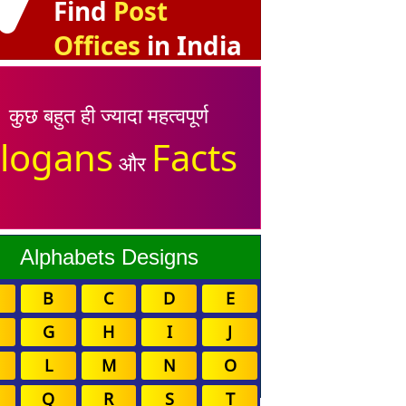
Find
Post
Offices
in India
कुछ बहुत ही ज्यादा महत्वपूर्ण
logans
Facts
और
Alphabets Designs
B
C
D
E
G
H
I
J
L
M
N
O
Q
R
S
T