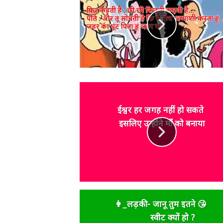
ईश्वर हर जगह नहीं हो सकते
इसलिए उन्होंने माँ को बनाया
👩_‪‎लड़की‬-‪ जानू‬ तुम इतने‪ 😘
स्वीट‬ क्यों हो ?‪