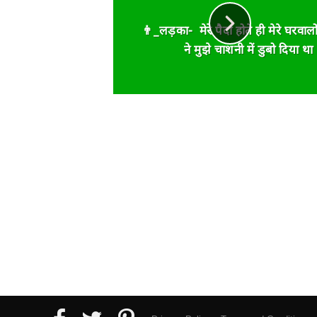
👨_‎लड़का‬- मेरे‪ पैदा‬ होते ही मेरे‪ ‎घरवालो
‬ ने मुझे‪ चाशनी ‬में‪ डुबो‬ दिया था 