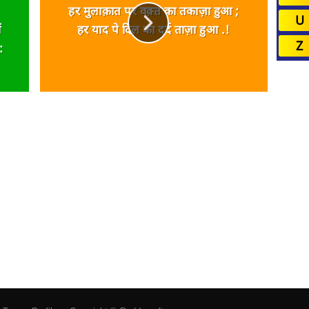
हर मुलाक़ात पर वक़्त का तकाज़ा हुआ ;
U
ं
हर याद पे दिल का दर्द ताज़ा हुआ .!
Z
: