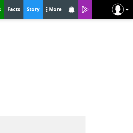
s
Facts
Story
More