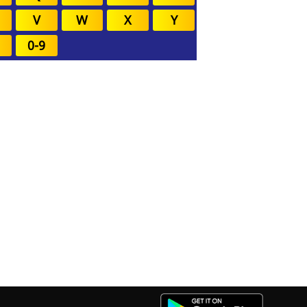
V
W
X
Y
0-9