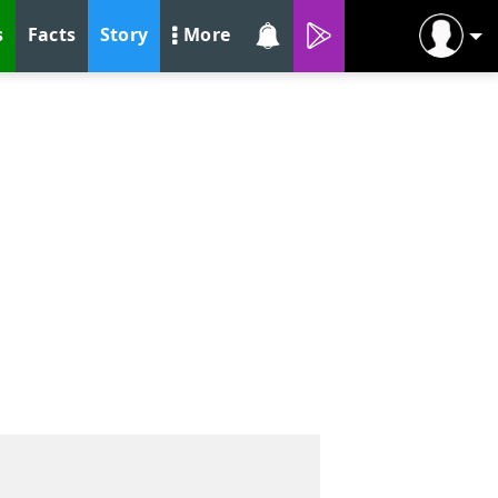
s
Facts
Story
More