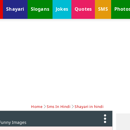
Shayari
Slogans
Jokes
Quotes
SMS
Photo
Home
Sms In Hindi
Shayari in hindi
 Funny Images