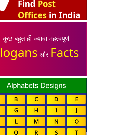
Find
Post
Offices
in India
कुछ बहुत ही ज्यादा महत्वपूर्ण
logans
Facts
और
Alphabets Designs
B
C
D
E
G
H
I
J
L
M
N
O
Q
R
S
T