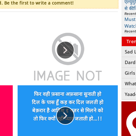
एल्युम
 Be the first to write a comment!
से की
Recen
Must 
Watc
Recen
Tre
Sad 
Dard
Girls
What
फिर वही फ़साना अफ़साना सुनाती हो
Yaad
दिल के पास हूँ कह कर दिल जलती हो
बेक़रार है आतिश इ नज़र से मिलने को
तो फिर क्यों नहीं प्यार जताती हो…!!