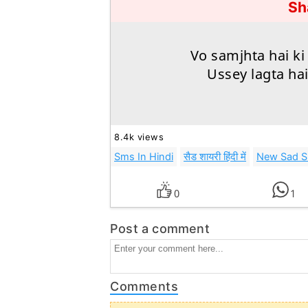
Sh
Vo samjhta hai ki
Ussey lagta ha
8.4k views
Sms In Hindi
सैड शायरी हिंदी में
New Sad Sh
0
1
Post a comment
Comments