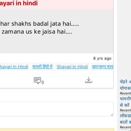
ayari in hindi
 har shakhs badal jata hai…..
i zamana us ke jaisa hai….
8 yrs ago
ayari In Hindi
शायरी हिंदी में
Shayari In Hindi
व्हाट्सएप शायरी
What
चेहरे 
0
योगास
Recen
थायरॉ
से करें
Recen
लॉकडाउ
बातों 
Recen