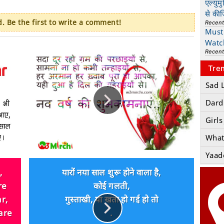
एल्युम
से की
 Be the first to write a comment!
Recen
Must 
Watc
Recen
Tre
Sad 
Dard
Girls
What
Yaad
,
यारों नया साल शुरू होने वाला है,
re
कोई गलती,
r,
गुस्ताखी, या खता हो गई हो तो
are
.