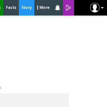
s
Facts
Story
More
8