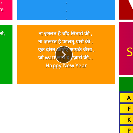
,
.
re
.
.
टेंशन मत लेना,
से,
माफी मांग लो मैं आज अच्छे मूड में हूँ ।
ना ज़रुरत है चाँद सितारों की ,
ना ज़रूरत है फालतू यारों की ,
S
एक दोस्त चाहिए आपके जैसा ,
जो watt लगा दे हज़ारों की…
Happy New Year
A
F
K
P