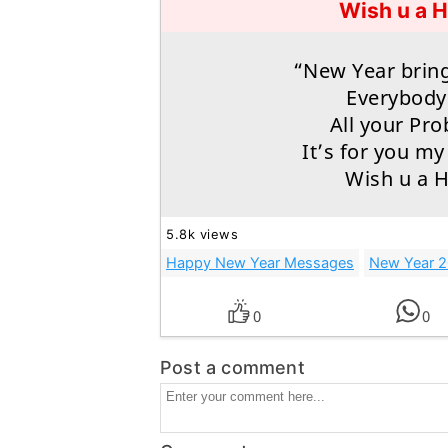
Wish u a 
“New Year bring
Everybody 
All your Pr
It’s for you m
Wish u a 
5.8k views
Happy New Year Messages
New Year 
0
0
Post a comment