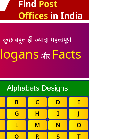
Find
Post
Offices
in India
कुछ बहुत ही ज्यादा महत्वपूर्ण
logans
Facts
और
Alphabets Designs
B
C
D
E
G
H
I
J
L
M
N
O
Q
R
S
T