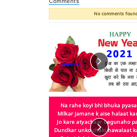
Comments
No comments found.
Na rahe koyi bhi bhuka pyasa
Milkar jamane k aise halaat ka
Jo kare atyachaar begunaho pa
Dundkar unko chalo hawalaat k