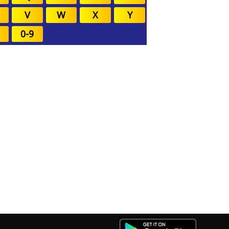
V
W
X
Y
0-9