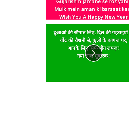
Gujarish h jamane se roz yahi 
Mulk mein aman ki barsaat ka
Wish You A Happy New Year
दुआआं की सौगात लिए, दिल की गहराइयों 
चाँद की रौशनी से, फूलों के कागज पर,
आपके लिए सिर्फ तीन लफ्ज़!
नया साल मुबारक!