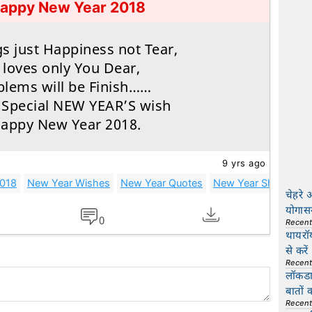
Happy New Year 2018
s just Happiness not Tear,
loves only You Dear,
oblems will be Finish……
y Special NEW YEAR’S wish
Happy New Year 2018.
9 yrs ago
2018
New Year Wishes
New Year Quotes
New Year Shayari
चेहरे 
योगास
0
Recen
थायरॉ
से करें
Recen
लॉकडाउ
बातों 
Recen