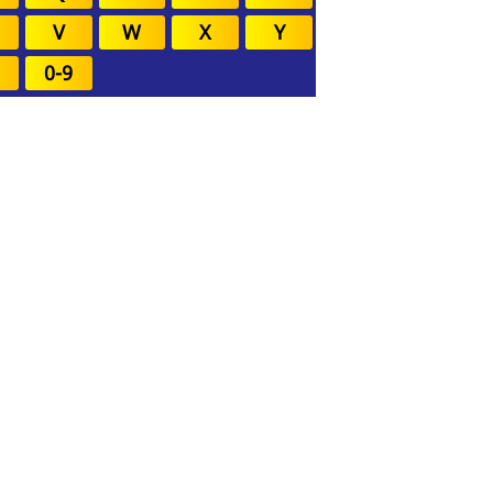
V
W
X
Y
0-9