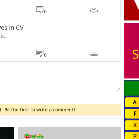
0
es in CV
e..
S
0
A
 Be the first to write a comment!
F
K
P