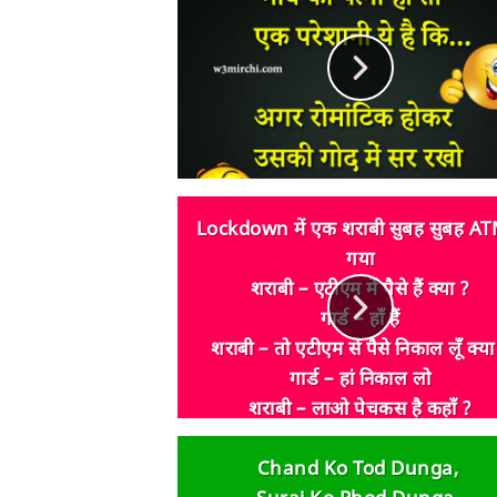
Lockdown में एक शराबी सुबह सुबह ATM
गया
शराबी – एटीएम में पैसे हैं क्या ?
गार्ड – हाँ हैं
शराबी – तो एटीएम से पैसे निकाल लूँ क्या
गार्ड – हां निकाल लो
शराबी – लाओ पेचकस है कहाँ ?
गार्ड बेहोश
Chand Ko Tod Dunga,