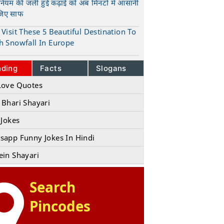
ुनियम की जली हुई कढ़ाई को अब मिनटों में आसानी
जिए साफ
t
Visit These 5 Beautiful Destination To
h Snowfall In Europe
t
nding
Facts
Slogans
Love Quotes
 Bhari Shayari
 Jokes
sapp Funny Jokes In Hindi
ein Shayari
Search
Pincodes
Whatsapp Jokes
Latest Joke
Facebook Jokes
New Jokes