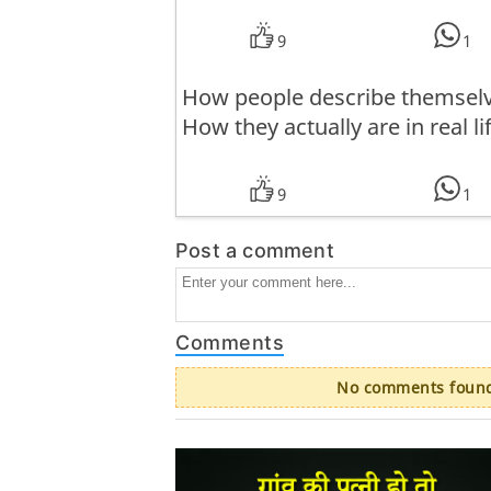
9
1
How people describe themselv
How they actually are in real lif
9
1
Post a comment
Comments
No comments found.