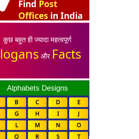
Find
Post
Offices
in India
कुछ बहुत ही ज्यादा महत्वपूर्ण
logans
Facts
और
Alphabets Designs
B
C
D
E
G
H
I
J
L
M
N
O
Q
R
S
T