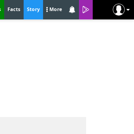
s
Facts
Story
More