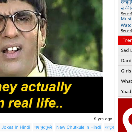
एल्युम
से की
Recen
Must 
Watc
Recen
Tre
Sad 
Dard
Girls
What
Yaad
9 yrs ago
Jokes In Hindi
नए चुटकुले
New Chutkule In Hindi
व्हाट्सएप्प जोक्स