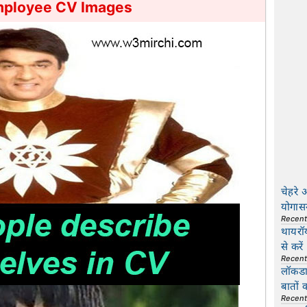
mployee CV Images
चेहरे 
योगास
Recen
थायरॉ
से करें
Recen
लॉकडाउ
बातों 
Recen