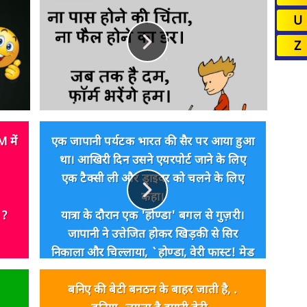
U
Z
 में
एक जापानी पर्यटक भारत की सैर पर आया हुआ
था। आखिरी दिन उसने एयरपोर्ट जाने के लिए
एक टैक्सी ली और ड्राइवर को चलने के लिए
कहा।
 ?
यात्रा के दौरान एक 'होण्डा' बगल से गुज़री।
जापानी ने उत्तेजित होकर खिड़की से सिर
निकाला और चिल्लाया‚ `होण्डा‚ वेरी फास्ट! मेड
इन जापान!`
कुछ देर बाद एक 'टोयोटा' तेज़ी से टैक्सी के पास
बनिए की बेटी बनठन के बाहर जाती है, .