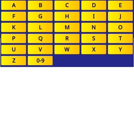
A
B
C
D
E
F
G
H
I
J
K
L
M
N
O
P
Q
R
S
T
U
V
W
X
Y
Z
0-9