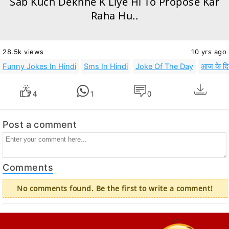
Sab Kuch Dekhne K Liye Hi To Propose Kar
Raha Hu..
28.5k views
10 yrs ago
Funny Jokes In Hindi
Sms In Hindi
Joke Of The Day
आज के दि
4
1
0
Post a comment
Comments
No comments found. Be the first to write a comment!