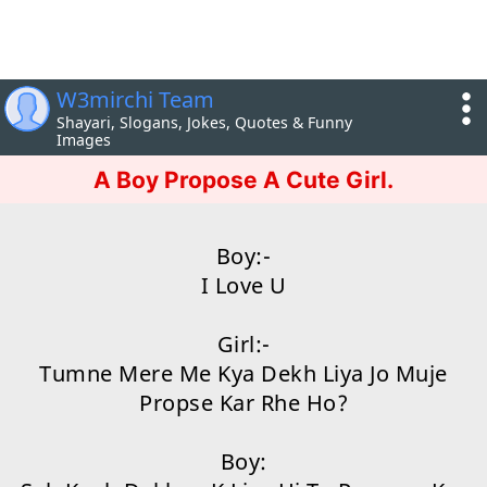
W3mirchi Team
Shayari, Slogans, Jokes, Quotes & Funny
Images
A Boy Propose A Cute Girl.
Boy:-
I Love U
Girl:-
Tumne Mere Me Kya Dekh Liya Jo Muje
Propse Kar Rhe Ho?
Boy: