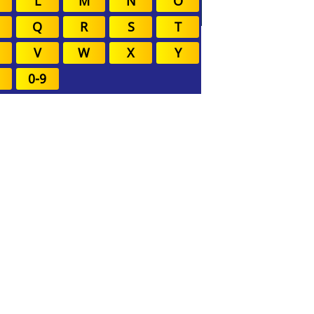
L
M
N
O
Q
R
S
T
V
W
X
Y
0-9