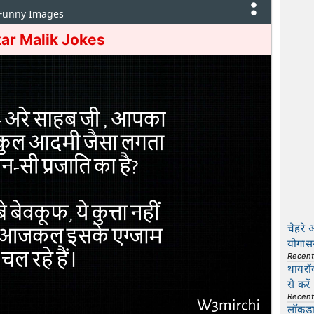
 Funny Images
ar Malik Jokes
चेहरे 
योगास
Recen
थायरॉ
से करें
Recen
लॉकडाउ