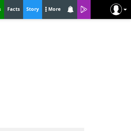
s
Facts
Story
More