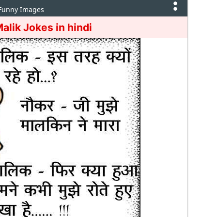
 Funny Images
alik Jokes in hindi