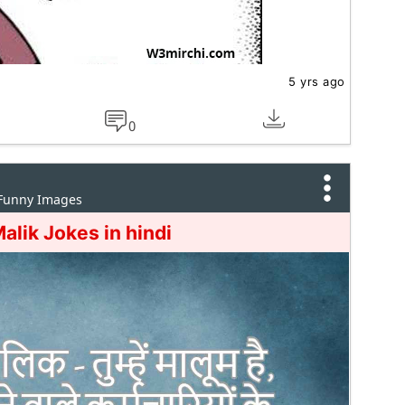
5 yrs ago
0
 Funny Images
alik Jokes in hindi