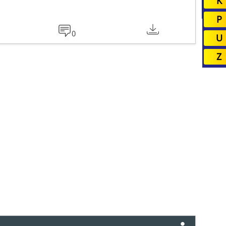
K
P
0
U
Z