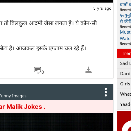
बातों 
5 yrs ago
Recen
एल्युम
से की
ता तो बिलकुल आदमी जैसा लगता है। ये कौन-सी
Recen
Must 
Watc
Recen
रा बेटा है। आजकल इसके एग्जाम चल रहे हैं।
Tre
Sad 
0
Dard
Girls
What
 Funny Images
Yaad
r Malik Jokes .