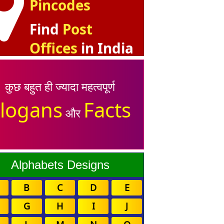
Pincodes
Find
Post
Offices
in India
कुछ बहुत ही ज्यादा महत्वपूर्ण
logans
Facts
और
Alphabets Designs
B
C
D
E
G
H
I
J