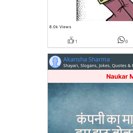
8.0k Views
1
0
Akansha Sharma
Shayari, Slogans, Jokes, Quotes &
Naukar M