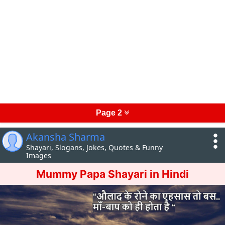
Page 2
Akansha Sharma
Shayari, Slogans, Jokes, Quotes & Funny
Images
Mummy Papa Shayari in Hindi