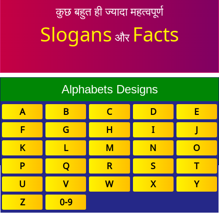
कुछ बहुत ही ज्यादा महत्वपूर्ण
Slogans
Facts
और
Alphabets Designs
A
B
C
D
E
F
G
H
I
J
K
L
M
N
O
P
Q
R
S
T
U
V
W
X
Y
Z
0-9