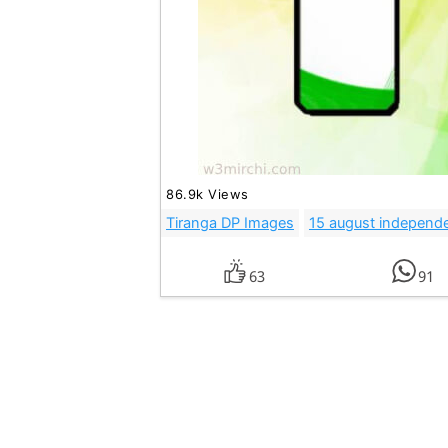
86.9k Views
Tiranga DP Images
15 august independ
63
91