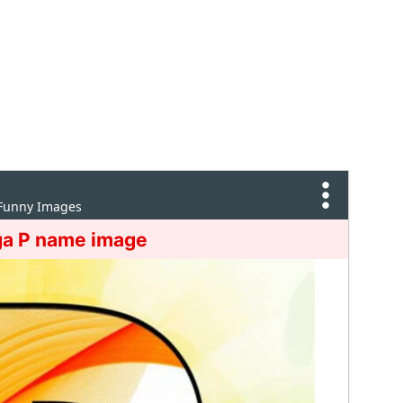
 Funny Images
ga P name image