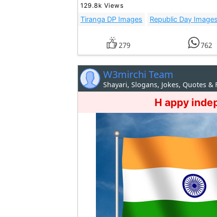
129.8k Views
Tiranga DP Images
Republic Day Image
279
762
W3mirchi Team
Shayari, Slogans, Jokes, Quotes &
H appy inde