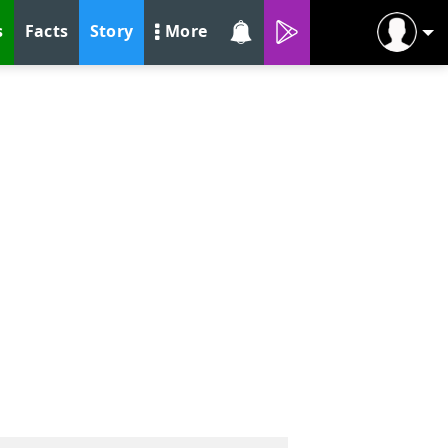
s
Facts
Story
More