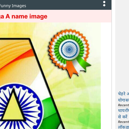
 Funny Images
ga A name image
चेहरे 
योगास
Recen
थायरॉ
से करें
Recen
लॉकडाउ