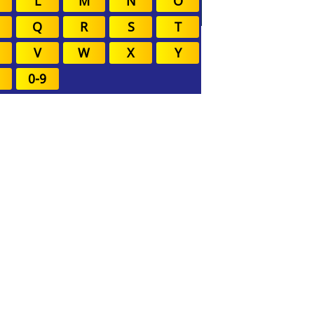
L
M
N
O
Q
R
S
T
V
W
X
Y
0-9