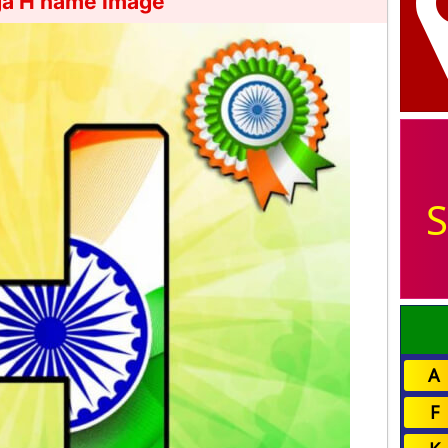
ga H name image
S
A
F