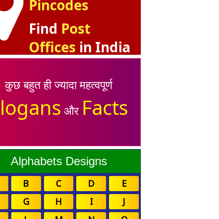
Pincodes
Find
Post
Offices
in India
कुछ बहुत ही ज्यादा महत्वपूर्ण
logans
Facts
और
Alphabets Designs
B
C
D
E
G
H
I
J