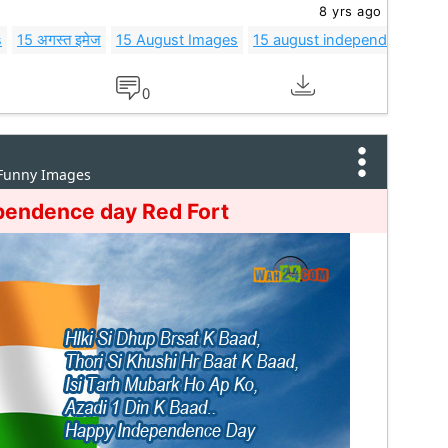
8 yrs ago
s
15 अगस्त इमेज
15 August Images
15 august independence da
0
 Funny Images
pendence day Red Fort