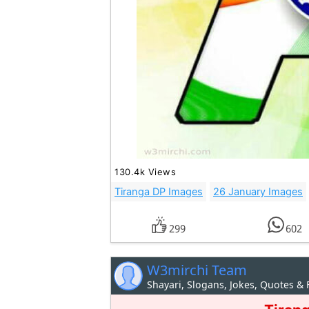
130.4k Views
Tiranga DP Images
26 January Images
299
602
W3mirchi Team
Shayari, Slogans, Jokes, Quotes &