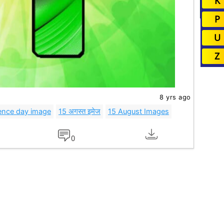
K
P
U
Z
8 yrs ago
ence day image
15 अगस्त इमेज
15 August Images
0