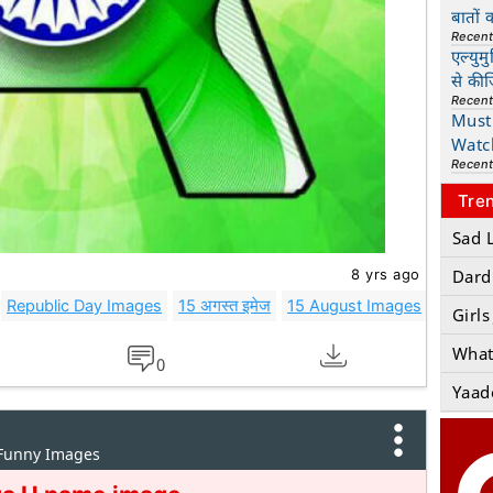
बातों 
Recen
एल्युम
से की
Recen
Must 
Watc
Recen
Tre
Sad 
8 yrs ago
Dard
Republic Day Images
15 अगस्त इमेज
15 August Images
15 aug
Girls
What
0
Yaad
 Funny Images