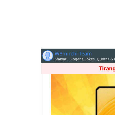
W3mirchi Team
Shayari, Slogans, Jokes, Quotes &
Tiran