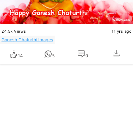
24.5k Views
11 yrs ago
Ganesh Chaturthi Images
14
5
0