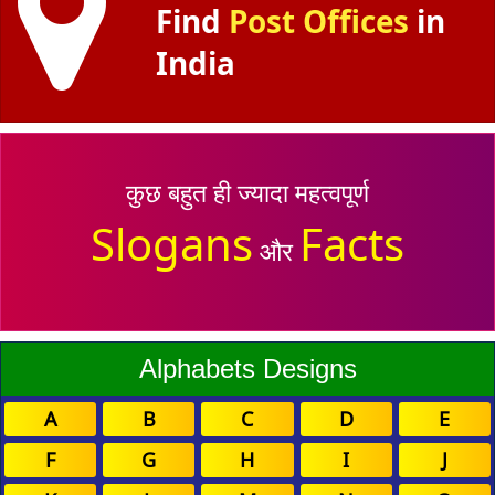
Find
Post Offices
in
India
कुछ बहुत ही ज्यादा महत्वपूर्ण
Slogans
Facts
और
Alphabets Designs
A
B
C
D
E
F
G
H
I
J