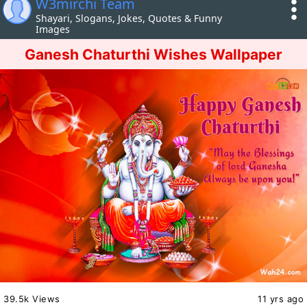
W3mirchi Team
Shayari, Slogans, Jokes, Quotes & Funny
Images
Ganesh Chaturthi Wishes Wallpaper
39.5k Views
11 yrs ago