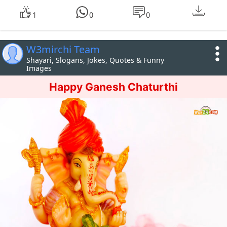
1
0
0
W3mirchi Team
Shayari, Slogans, Jokes, Quotes & Funny
Images
Happy Ganesh Chaturthi