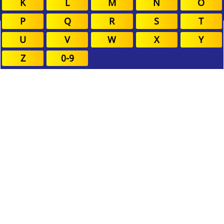
K
L
M
N
O
P
Q
R
S
T
U
V
W
X
Y
Z
0-9