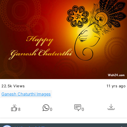
22.5k Views
11 yrs ago
Ganesh Chaturthi Images
8
0
0