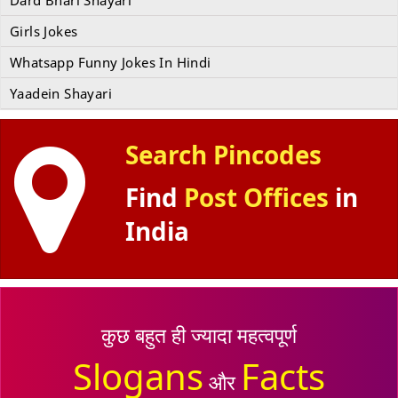
Dard Bhari Shayari
Girls Jokes
Whatsapp Funny Jokes In Hindi
Yaadein Shayari
Search Pincodes
Find
Post Offices
in
India
कुछ बहुत ही ज्यादा महत्वपूर्ण
Slogans
Facts
और