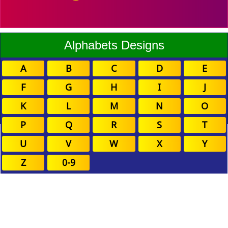
Alphabets Designs
A
B
C
D
E
F
G
H
I
J
K
L
M
N
O
P
Q
R
S
T
U
V
W
X
Y
Z
0-9