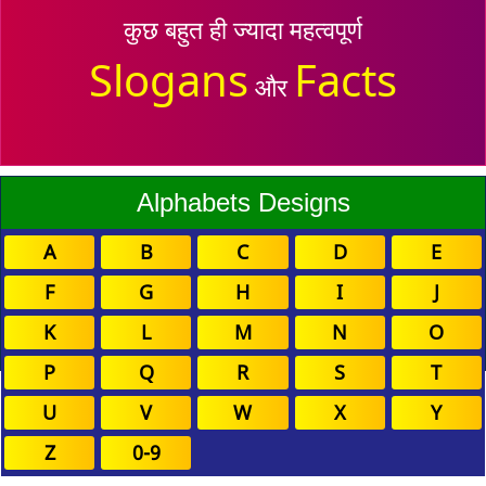
कुछ बहुत ही ज्यादा महत्वपूर्ण
Slogans
Facts
और
Alphabets Designs
A
B
C
D
E
F
G
H
I
J
K
L
M
N
O
P
Q
R
S
T
U
V
W
X
Y
Z
0-9