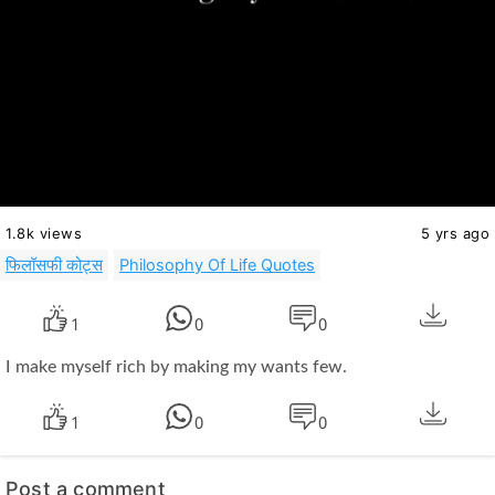
1.8k views
5 yrs ago
फिलॉसफी कोट्स
Philosophy Of Life Quotes
1
0
0
I make myself rich by making my wants few.
1
0
0
Post a comment