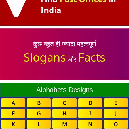
India
कुछ बहुत ही ज्यादा महत्वपूर्ण
Slogans
Facts
और
Alphabets Designs
A
B
C
D
E
F
G
H
I
J
K
L
M
N
O