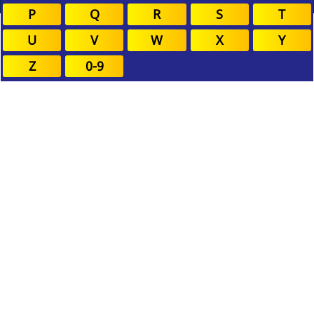
P
Q
R
S
T
U
V
W
X
Y
Z
0-9