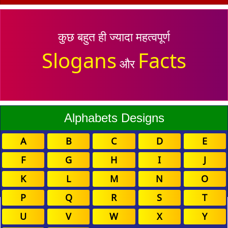
कुछ बहुत ही ज्यादा महत्वपूर्ण
Slogans
Facts
और
Alphabets Designs
A
B
C
D
E
F
G
H
I
J
K
L
M
N
O
P
Q
R
S
T
U
V
W
X
Y