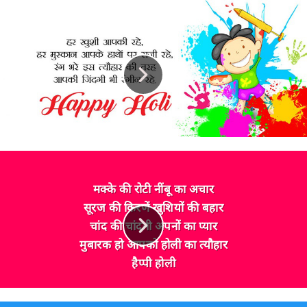
मक्के की रोटी नींबू का अचार
सूरज की किरणें खुशियों की बहार
चांद की चांदनी अपनों का प्यार
मुबारक हो आपको होली का त्यौहार
हैप्पी होली