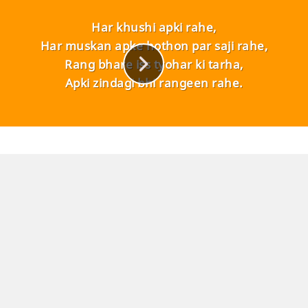
Mubarak ho HOLI bheegi masti Me !
Har khushi apki rahe,
Har muskan apke hothon par saji rahe,
Rang bhare iss tyohar ki tarha,
Apki zindagi bhi rangeen rahe.