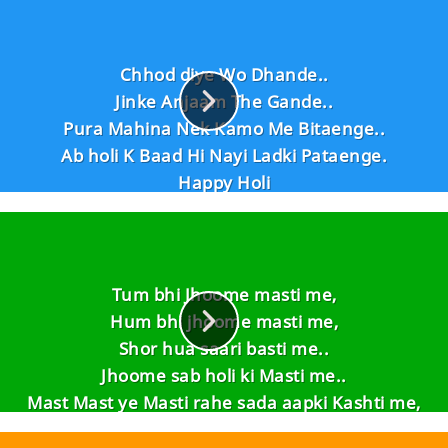
Chhod diye Wo Dhande..
Jinke Anjaam The Gande..
Pura Mahina Nek Kamo Me Bitaenge..
Ab holi K Baad Hi Nayi Ladki Pataenge.
Happy Holi
Tum bhi Jhoome masti me,
Hum bhi jhoome masti me,
Shor hua saari basti me..
Jhoome sab holi ki Masti me..
Mast Mast ye Masti rahe sada aapki Kashti me,
Beet Gayi HOLI fir bhi..