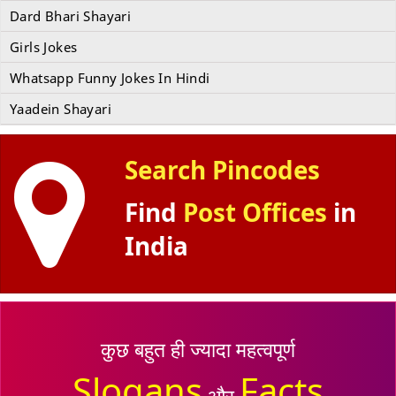
Dard Bhari Shayari
Girls Jokes
Whatsapp Funny Jokes In Hindi
Yaadein Shayari
Search Pincodes
Find
Post Offices
in
India
कुछ बहुत ही ज्यादा महत्वपूर्ण
Slogans
Facts
और