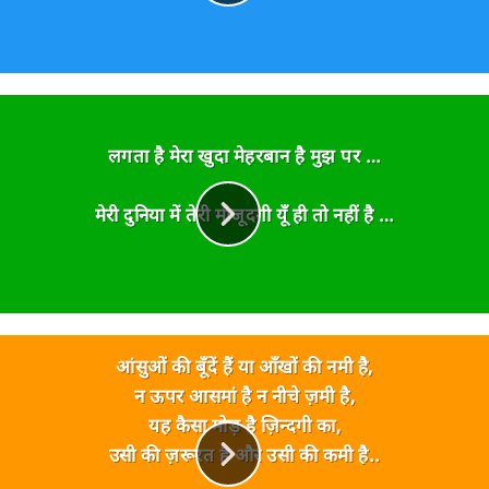
अम्बानी : फिर ठीक है.
बाप World बैंक के President के पास जाता है.
बाप : मेरे बेटे को बैंक का CEO बना दो.
लगता है मेरा खुदा मेहरबान है मुझ पर …
President : नो.
मेरी दुनिया में तेरी मौजूदगी यूँ ही तो नहीं है …
बाप : वो अम्बानी का दामाद है.
President : फिर ठीक है.
ऐ है मोदी स्टाइल....
आंसुओं की बूँदें हैं या आँखों की नमी है,
नौकरी भी मिली और छोकरी भी😆
न ऊपर आसमां है न नीचे ज़मी है,
यह कैसा मोड़ है ज़िन्दगी का,
उसी की ज़रूरत है और उसी की कमी है..