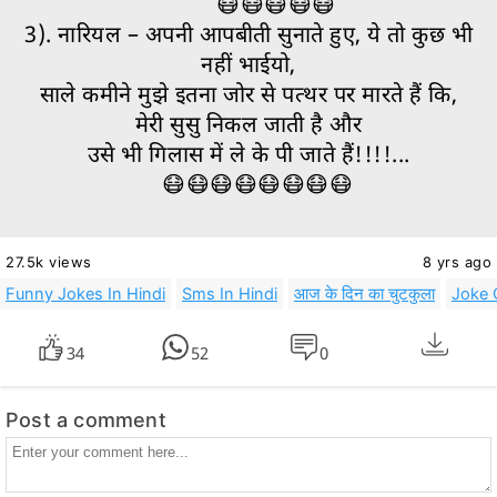
😷😷😷😷😷
3). नारियल – अपनी आपबीती सुनाते हुए, ये तो कुछ भी
नहीं भाईयो,
साले कमीने मुझे इतना जोर से पत्थर पर मारते हैं कि,
मेरी सुसु निकल जाती है और
उसे भी गिलास में ले के पी जाते हैं!!!!...
😷😷😷😷😷😷😷😷
27.5k views
8 yrs ago
Funny Jokes In Hindi
Sms In Hindi
आज के दिन का चुटकुला
Joke 
34
52
0
Post a comment