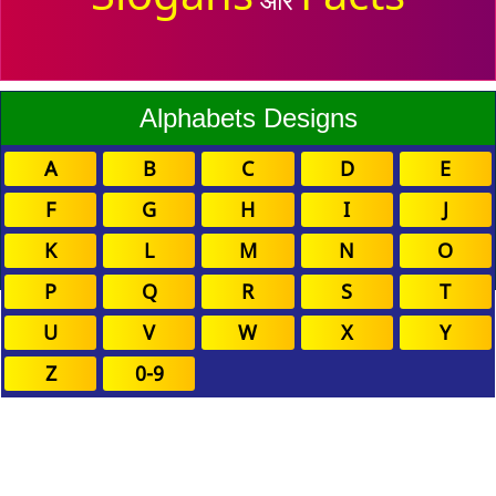
Alphabets Designs
A
B
C
D
E
F
G
H
I
J
K
L
M
N
O
P
Q
R
S
T
U
V
W
X
Y
Z
0-9