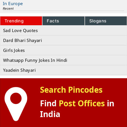
In Europe
Recent
Trending
Facts
Slogans
Sad Love Quotes
Dard Bhari Shayari
Girls Jokes
Whatsapp Funny Jokes In Hindi
Yaadein Shayari
Search Pincodes
Find
Post Offices
in
India