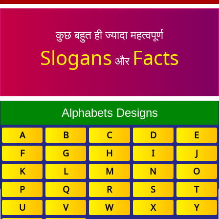
कुछ बहुत ही ज्यादा महत्वपूर्ण
Slogans
Facts
और
Alphabets Designs
A
B
C
D
E
F
G
H
I
J
K
L
M
N
O
P
Q
R
S
T
U
V
W
X
Y