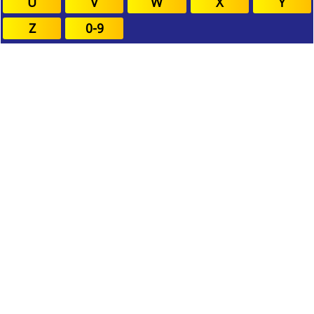
U
V
W
X
Y
Z
0-9