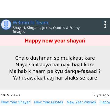
W3mirchi Team
Shayari, Slogans, Jokes, Quotes & Funny
Images
Happy new year shayari
Chalo dushman se mulakaat kare
Naya saal aaya hai nayi baat kare
Majhab k naam pe kyu danga-fasaad ?
Yahi sawalaat aaj har shaks se kare
16.7k views
9 yrs ago
New Year Shayari
New Year Quotes
New Year Wishes
Happy