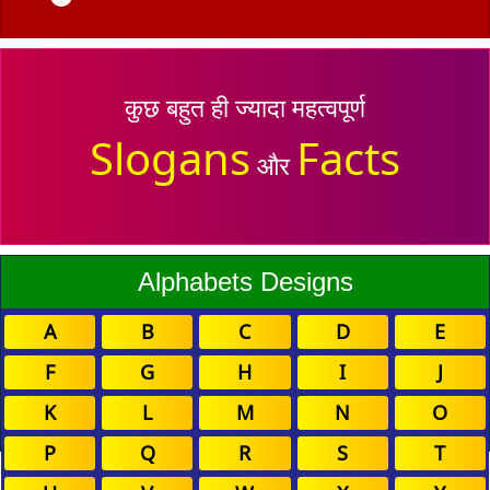
कुछ बहुत ही ज्यादा महत्वपूर्ण
Slogans
Facts
और
Alphabets Designs
A
B
C
D
E
F
G
H
I
J
K
L
M
N
O
P
Q
R
S
T