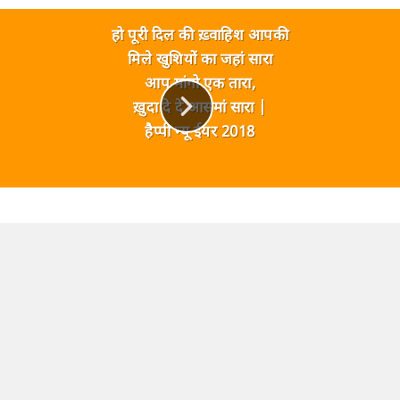
हो पूरी दिल की ख़्वाहिश आपकी
मिले खुशियों का जहां सारा
आप मांगो एक तारा,
ख़ुदा दे दे आसमां सारा |
हैप्पी न्यू ईयर 2018