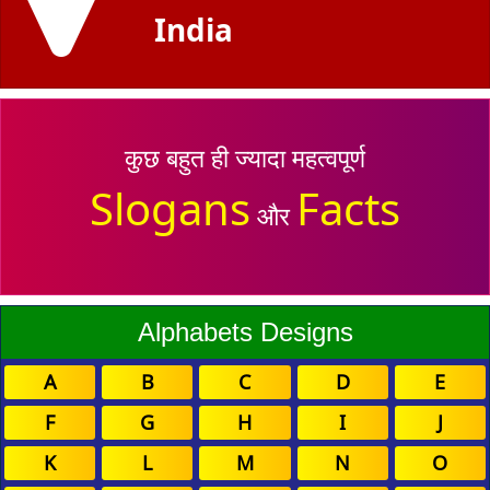
India
कुछ बहुत ही ज्यादा महत्वपूर्ण
Slogans
Facts
और
Alphabets Designs
A
B
C
D
E
F
G
H
I
J
K
L
M
N
O