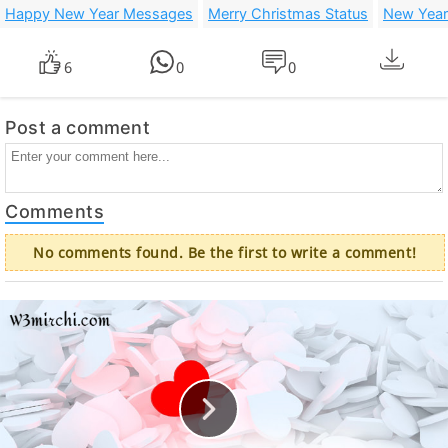
Happy New Year Messages
Merry Christmas Status
New Year
6
0
0
Post a comment
Comments
No comments found. Be the first to write a comment!