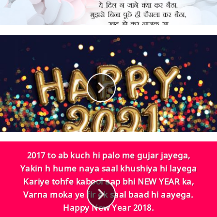
2017 to ab kuch hi palo me gujar jayega,
Yakin h hume naya saal khushiya hi layega
Kariye tohfe kabool aap bhi NEW YEAR ka,
Varna moka ye fir ek saal baad hi aayega.
Happy New Year 2018.