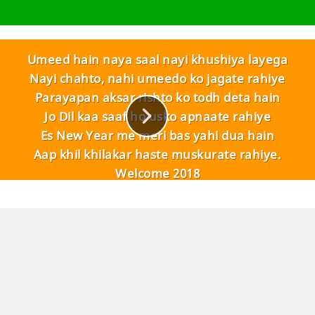
Umeed hain naya saal nayi khushiya layega
Nayi chahto, nahi umeedo ko jagate rahiye
Parayapan aksar rishto ko todh deta hain
Jo Dil kaa saaf ho usko apnaate rahiye
Es New Year me meri bas yahi dua hain
Aap khil khilakar haste muskurate rahiye.
Welcome 2018