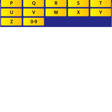
P
Q
R
S
T
U
V
W
X
Y
Z
0-9