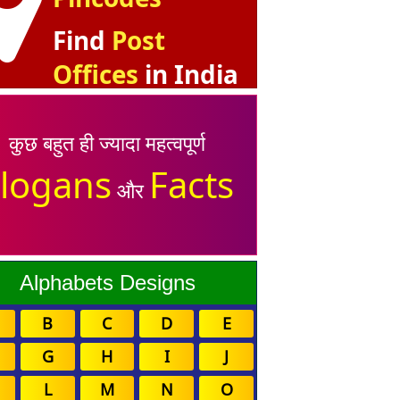
Find
Post
Offices
in India
कुछ बहुत ही ज्यादा महत्वपूर्ण
logans
Facts
और
Alphabets Designs
B
C
D
E
G
H
I
J
L
M
N
O