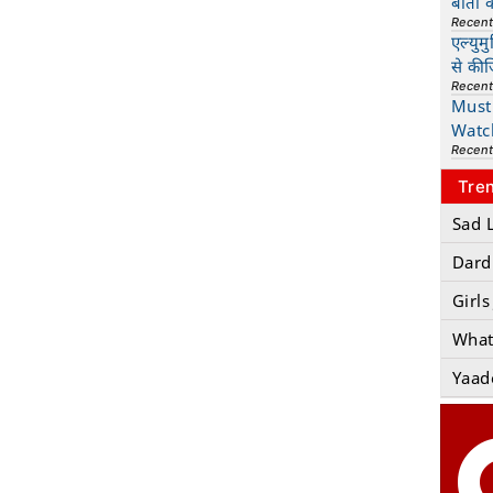
बातों 
Recen
एल्युम
से की
Recen
Must 
Watc
Recen
Tre
Sad 
Dard
Girls
What
Yaad