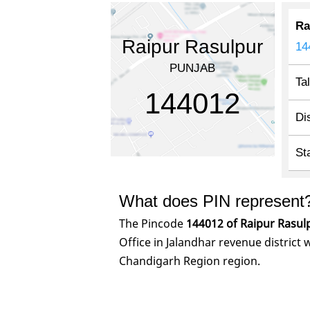
Ra
Raipur Rasulpur
14
PUNJAB
Ta
144012
Dis
St
What does PIN represent
The Pincode
144012 of Raipur Rasul
Office in Jalandhar revenue district
Chandigarh Region region.