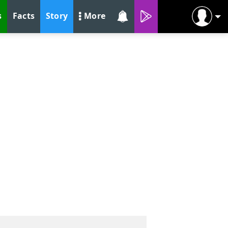
s
Facts
Story
More