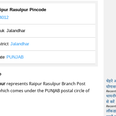
ipur Rasulpur Pincode
4012
luk
Jalandhar
trict
Jalandhar
ate
PUNJAB
?
चेहरे 
pur
represents Raipur Rasulpur Branch Post
योगास
 which comes under the PUNJAB postal circle of
Recen
थायरॉ
से करें
Recen
लॉकडाउ