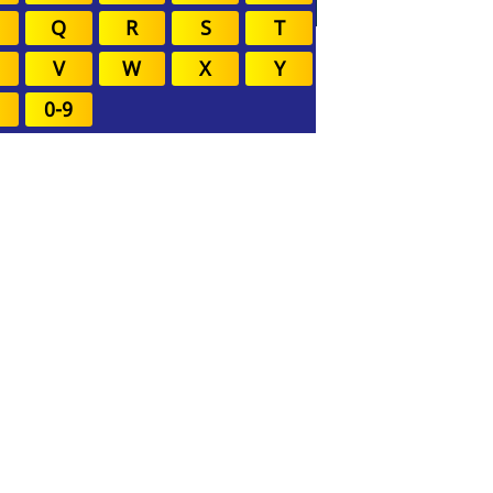
Q
R
S
T
V
W
X
Y
0-9