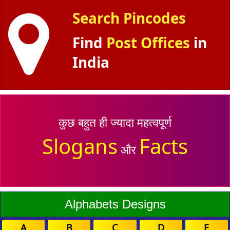
Search Pincodes
Find
Post Offices
in
India
कुछ बहुत ही ज्यादा महत्वपूर्ण
Slogans
Facts
और
Alphabets Designs
A
B
C
D
E