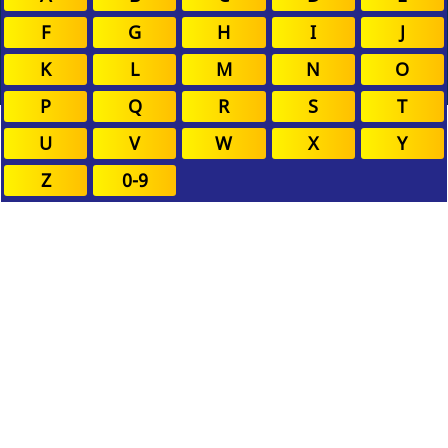
F
G
H
I
J
K
L
M
N
O
P
Q
R
S
T
U
V
W
X
Y
Z
0-9