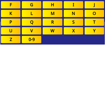
F
G
H
I
J
K
L
M
N
O
P
Q
R
S
T
U
V
W
X
Y
Z
0-9