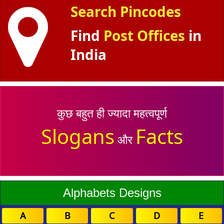
Search Pincodes
Find
Post Offices
in
India
कुछ बहुत ही ज्यादा महत्वपूर्ण
Slogans
Facts
और
Alphabets Designs
A
B
C
D
E