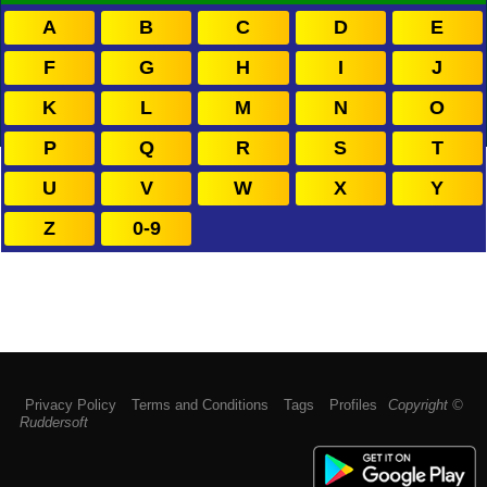
A
B
C
D
E
F
G
H
I
J
K
L
M
N
O
P
Q
R
S
T
U
V
W
X
Y
Z
0-9
Privacy Policy
Terms and Conditions
Tags
Profiles
Copyright ©
Ruddersoft