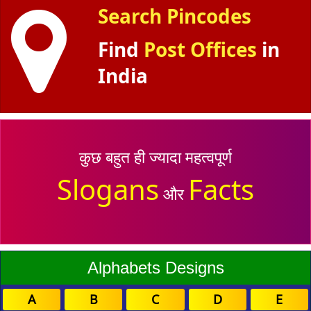
Search Pincodes
Find
Post Offices
in
India
कुछ बहुत ही ज्यादा महत्वपूर्ण
Slogans
Facts
और
Alphabets Designs
A
B
C
D
E