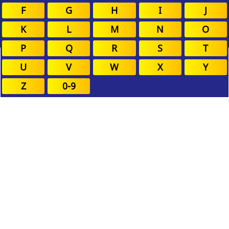
F
G
H
I
J
K
L
M
N
O
P
Q
R
S
T
U
V
W
X
Y
Z
0-9