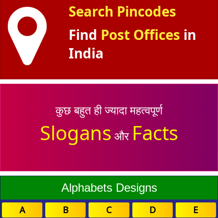
Search Pincodes
Find
Post Offices
in
India
कुछ बहुत ही ज्यादा महत्वपूर्ण
Slogans
Facts
और
Alphabets Designs
A
B
C
D
E