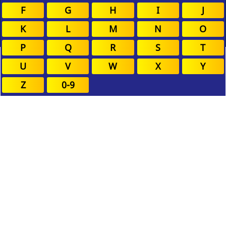
F
G
H
I
J
K
L
M
N
O
P
Q
R
S
T
U
V
W
X
Y
Z
0-9