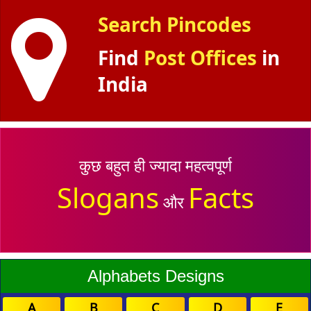
Search Pincodes
Find
Post Offices
in
India
कुछ बहुत ही ज्यादा महत्वपूर्ण
Slogans
Facts
और
Alphabets Designs
A
B
C
D
E