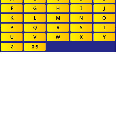
F
G
H
I
J
K
L
M
N
O
P
Q
R
S
T
U
V
W
X
Y
Z
0-9